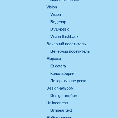
vision
vision
видеоарт
DVD-ревю
Vision flashback
вечерний посетитель
вечерний посетитель
миражи
et cetera
кинолабиринт
литературное ревю
design-альбом
design-альбом
unlinear text
Unlinear text
майкл муркок