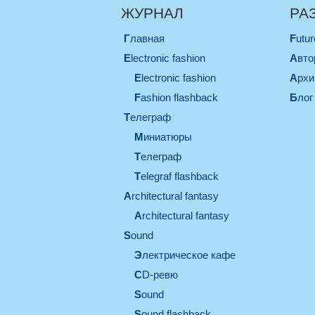
ЖУРНАЛ
РА
Главная
Futu
electronic fashion
Авт
electronic fashion
Арх
Fashion flashback
Блог
телеграф
миниатюры
телеграф
Telegraf flashback
architectural fantasy
architectural fantasy
sound
электрическое кафе
CD-ревю
sound
Sound flashback