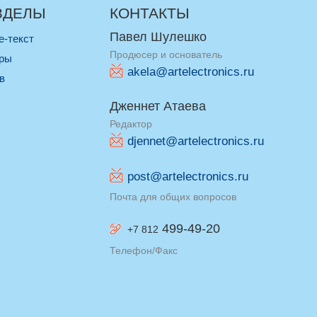
ЗДЕЛЫ
КОНТАКТЫ
Павел Шулешко
re-текст
Продюсер и основатель
оры
akela@artelectronics.ru
ив
Дженнет Атаева
Редактор
djennet@artelectronics.ru
post@artelectronics.ru
Почта для общих вопросов
499-49-20
+7 812
Телефон/Факс