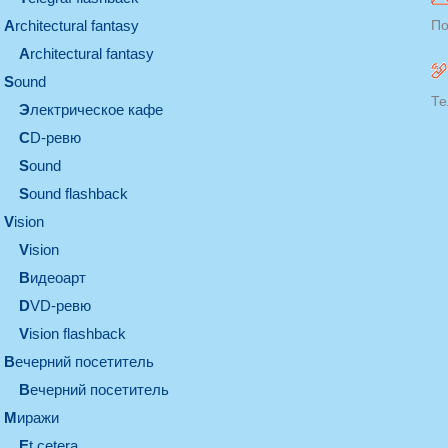
architectural fantasy
По
architectural fantasy
sound
Те
электрическое кафе
CD-ревю
sound
Sound flashback
vision
vision
видеоарт
DVD-ревю
Vision flashback
вечерний посетитель
вечерний посетитель
миражи
et cetera