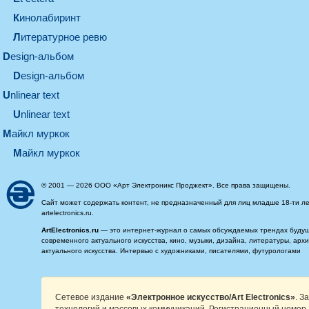
кинолабиринт
литературное ревю
design-альбом
design-альбом
unlinear text
Unlinear text
майкл муркок
майкл муркок
© 2001 — 2026 ООО «Арт Электроникс Проджект». Все права защищены.
Сайт может содержать контент, не предназначенный для лиц младше 18-ти ле
artelectronics.ru.
ArtElectronics.ru
— это интернет-журнал о самых обсуждаемых трендах будущег
современного актуального искусства, кино, музыки, дизайна, литературы, ар
актуального искусства. Интервью с художниками, писателями, футурологами
Сетевое издание
«Электронное искусство/Art Electronics»
. З
технологий и массовых коммуникаций. Регистрационный номер 