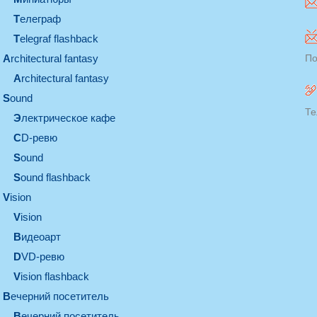
телеграф
Telegraf flashback
architectural fantasy
По
architectural fantasy
sound
Те
электрическое кафе
CD-ревю
sound
Sound flashback
vision
vision
видеоарт
DVD-ревю
Vision flashback
вечерний посетитель
вечерний посетитель