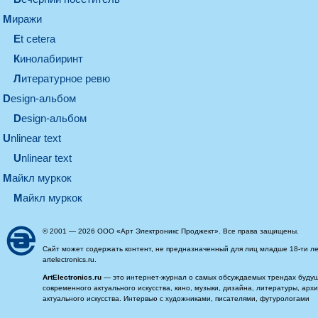
миражи
et cetera
кинолабиринт
литературное ревю
design-альбом
design-альбом
unlinear text
Unlinear text
майкл муркок
майкл муркок
© 2001 — 2026 ООО «Арт Электроникс Проджект». Все права защищены.
Сайт может содержать контент, не предназначенный для лиц младше 18-ти ле
artelectronics.ru.
ArtElectronics.ru
— это интернет-журнал о самых обсуждаемых трендах будущег
современного актуального искусства, кино, музыки, дизайна, литературы, ар
актуального искусства. Интервью с художниками, писателями, футурологами