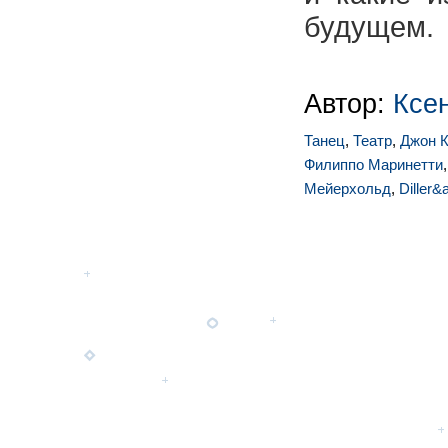
будущем.
Автор:
Ксе
Танец
,
Театр
,
Джон 
Филиппо Маринетти
Мейерхольд
,
Diller&