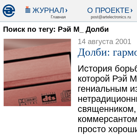
ЖУРНАЛ
О ПРОЕКТЕ
Главная
post@artelectronics.ru
Поиск по тегу: Рэй М_ Долби
14 августа 2001
Долби: гарм
История борь
которой Рэй М
гениальным и
нетрадиционн
священником,
коммерсантом
просто хорош