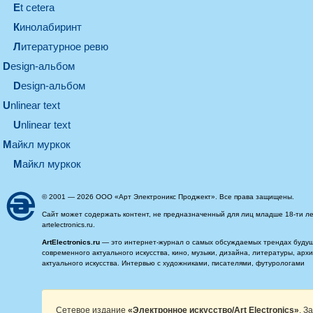
et cetera
кинолабиринт
литературное ревю
design-альбом
design-альбом
unlinear text
Unlinear text
майкл муркок
майкл муркок
© 2001 — 2026 ООО «Арт Электроникс Проджект». Все права защищены.
Сайт может содержать контент, не предназначенный для лиц младше 18-ти ле
artelectronics.ru.
ArtElectronics.ru
— это интернет-журнал о самых обсуждаемых трендах будущег
современного актуального искусства, кино, музыки, дизайна, литературы, ар
актуального искусства. Интервью с художниками, писателями, футурологами
Сетевое издание
«Электронное искусство/Art Electronics»
. З