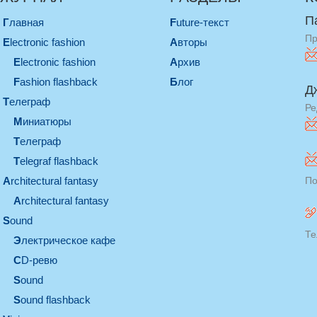
П
Главная
Future-текст
Пр
electronic fashion
Авторы
electronic fashion
Архив
Fashion flashback
Блог
Д
телеграф
Ре
миниатюры
телеграф
Telegraf flashback
architectural fantasy
По
architectural fantasy
sound
Те
электрическое кафе
CD-ревю
sound
Sound flashback