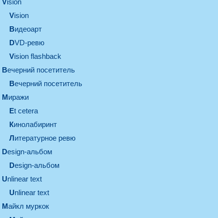
vision
vision
видеоарт
DVD-ревю
Vision flashback
вечерний посетитель
вечерний посетитель
миражи
et cetera
кинолабиринт
литературное ревю
design-альбом
design-альбом
unlinear text
Unlinear text
майкл муркок