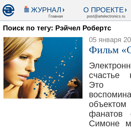
ЖУРНАЛ
О ПРОЕКТЕ
Главная
post@artelectronics.ru
Поиск по тегу: Рэйчел Робертс
05 января 2
Фильм «
Электро
счастье 
Это п
воспоми
объекто
фанатов 
Симоне м