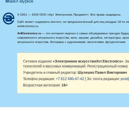
майкл муркок
© 2001 — 2026 ООО «Арт Электроникс Проджект». Все права защищены.
Сайт может содержать контент, не предназначенный для лиц младше 18-ти ле
artelectronics.ru.
ArtElectronics.ru
— это интернет-журнал о самых обсуждаемых трендах будущег
современного актуального искусства, кино, музыки, дизайна, литературы, ар
актуального искусства. Интервью с художниками, писателями, футурологами
Сетевое издание
«Электронное искусство/Art Electronics»
. З
технологий и массовых коммуникаций. Регистрационный номер 
Учредитель и главный редактор:
Шулешко Павел Викторович
Телефон редакции:
+7 812 490-47-42
| Эл. почта редакции:
post@
Возрастная категория:
18+