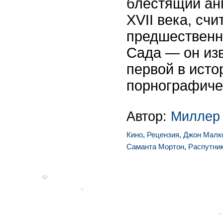
блестящий ан
XVII века, счи
предшественн
Сада — он изв
первой в исто
порнографиче
Автор:
Миллер
Кино
,
Рецензия
,
Джон Малк
Саманта Мортон
,
Распутни