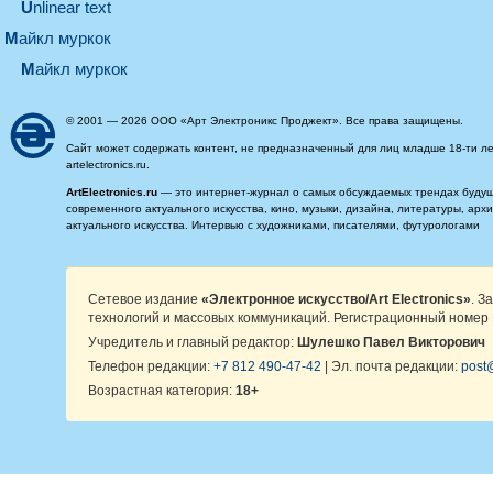
Unlinear text
майкл муркок
майкл муркок
© 2001 — 2026 ООО «Арт Электроникс Проджект». Все права защищены.
Сайт может содержать контент, не предназначенный для лиц младше 18-ти ле
artelectronics.ru.
ArtElectronics.ru
— это интернет-журнал о самых обсуждаемых трендах будущег
современного актуального искусства, кино, музыки, дизайна, литературы, ар
актуального искусства. Интервью с художниками, писателями, футурологами
Сетевое издание
«Электронное искусство/Art Electronics»
. З
технологий и массовых коммуникаций. Регистрационный номер 
Учредитель и главный редактор:
Шулешко Павел Викторович
Телефон редакции:
+7 812 490-47-42
| Эл. почта редакции:
post@
Возрастная категория:
18+