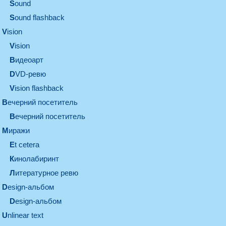
sound
Sound flashback
vision
vision
видеоарт
DVD-ревю
Vision flashback
вечерний посетитель
вечерний посетитель
миражи
et cetera
кинолабиринт
литературное ревю
design-альбом
design-альбом
unlinear text