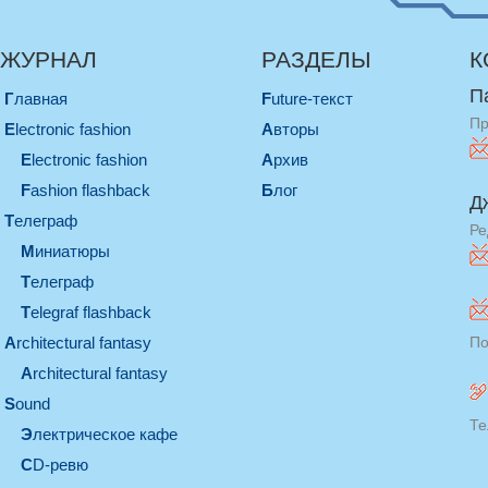
ЖУРНАЛ
РАЗДЕЛЫ
К
П
Главная
Future-текст
Пр
electronic fashion
Авторы
electronic fashion
Архив
Fashion flashback
Блог
Д
телеграф
Ре
миниатюры
телеграф
Telegraf flashback
architectural fantasy
По
architectural fantasy
sound
Те
электрическое кафе
CD-ревю