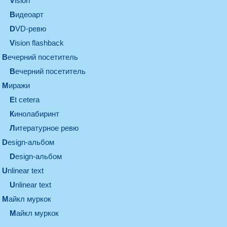
vision
видеоарт
DVD-ревю
Vision flashback
вечерний посетитель
вечерний посетитель
миражи
et cetera
кинолабиринт
литературное ревю
design-альбом
design-альбом
unlinear text
Unlinear text
майкл муркок
майкл муркок