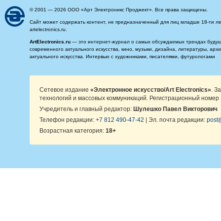
© 2001 — 2026 ООО «Арт Электроникс Проджект». Все права защищены.
Сайт может содержать контент, не предназначенный для лиц младше 18-ти ле
artelectronics.ru.
ArtElectronics.ru
— это интернет-журнал о самых обсуждаемых трендах будущег
современного актуального искусства, кино, музыки, дизайна, литературы, ар
актуального искусства. Интервью с художниками, писателями, футурологами
Сетевое издание
«Электронное искусство/Art Electronics»
. З
технологий и массовых коммуникаций. Регистрационный номер 
Учредитель и главный редактор:
Шулешко Павел Викторович
Телефон редакции:
+7 812 490-47-42
| Эл. почта редакции:
post@
Возрастная категория:
18+