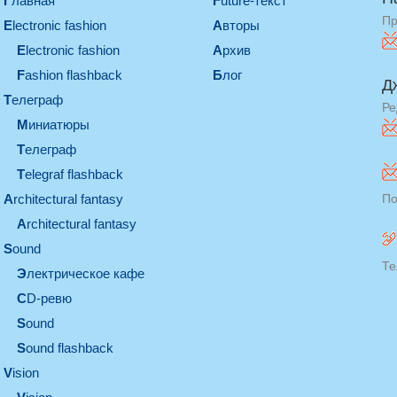
Главная
Future-текст
Пр
electronic fashion
Авторы
electronic fashion
Архив
Fashion flashback
Блог
Д
телеграф
Ре
миниатюры
телеграф
Telegraf flashback
architectural fantasy
По
architectural fantasy
sound
Те
электрическое кафе
CD-ревю
sound
Sound flashback
vision