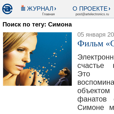
ЖУРНАЛ
О ПРОЕКТЕ
Главная
post@artelectronics.ru
Поиск по тегу: Симона
05 января 2
Фильм «
Электро
счастье 
Это п
воспоми
объекто
фанатов 
Симоне м