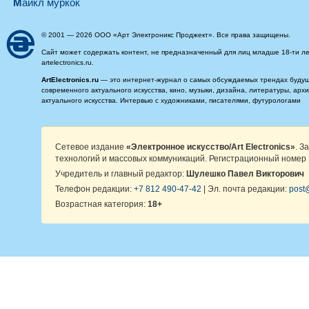
майкл муркок
© 2001 — 2026 ООО «Арт Электроникс Проджект». Все права защищены.
Сайт может содержать контент, не предназначенный для лиц младше 18-ти ле
artelectronics.ru.
ArtElectronics.ru
— это интернет-журнал о самых обсуждаемых трендах будущег
современного актуального искусства, кино, музыки, дизайна, литературы, ар
актуального искусства. Интервью с художниками, писателями, футурологами
Сетевое издание
«Электронное искусство/Art Electronics»
. З
технологий и массовых коммуникаций. Регистрационный номер 
Учредитель и главный редактор:
Шулешко Павел Викторович
Телефон редакции:
+7 812 490-47-42
| Эл. почта редакции:
post@
Возрастная категория:
18+