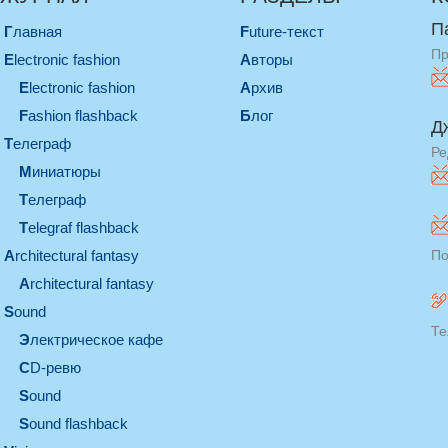
П
Главная
Future-текст
Пр
electronic fashion
Авторы
electronic fashion
Архив
Fashion flashback
Блог
Д
телеграф
Ре
миниатюры
телеграф
Telegraf flashback
architectural fantasy
По
architectural fantasy
sound
Те
электрическое кафе
CD-ревю
sound
Sound flashback