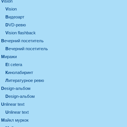
vision
vision
видеоарт
DVD-ревю
Vision flashback
вечерний посетитель
вечерний посетитель
миражи
et cetera
кинолабиринт
литературное ревю
design-альбом
design-альбом
unlinear text
Unlinear text
майкл муркок