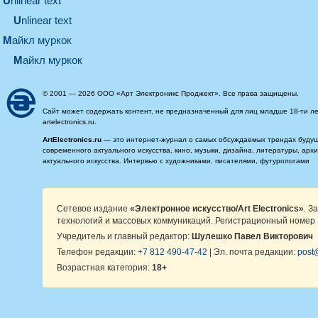
unlinear text
Unlinear text
майкл муркок
майкл муркок
© 2001 — 2026 ООО «Арт Электроникс Проджект». Все права защищены.
Сайт может содержать контент, не предназначенный для лиц младше 18-ти ле
artelectronics.ru.
ArtElectronics.ru
— это интернет-журнал о самых обсуждаемых трендах будущег
современного актуального искусства, кино, музыки, дизайна, литературы, ар
актуального искусства. Интервью с художниками, писателями, футурологами
Сетевое издание
«Электронное искусство/Art Electronics»
. З
технологий и массовых коммуникаций. Регистрационный номер 
Учредитель и главный редактор:
Шулешко Павел Викторович
Телефон редакции:
+7 812 490-47-42
| Эл. почта редакции:
post@
Возрастная категория:
18+