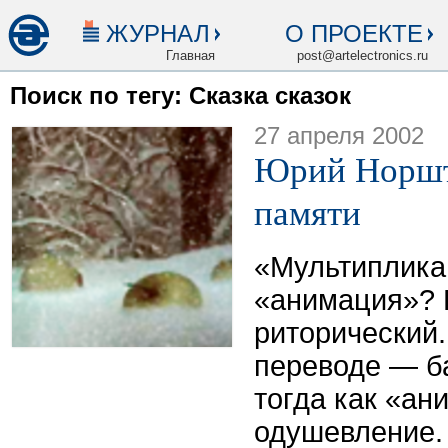
ЖУРНАЛ
О ПРОЕКТЕ
Главная
post@artelectronics.ru
Поиск по тегу: Сказка сказок
27 апреля 2002
Юрий Норшт
памяти
«Мультиплика
«анимация»? 
риторический
переводе — б
тогда как «а
одушевление.