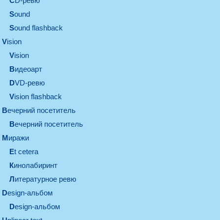
CD-ревю
sound
Sound flashback
vision
vision
видеоарт
DVD-ревю
Vision flashback
вечерний посетитель
вечерний посетитель
миражи
et cetera
кинолабиринт
литературное ревю
design-альбом
design-альбом