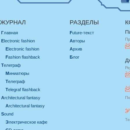
ЖУРНАЛ
РАЗДЕЛЫ
К
П
Главная
Future-текст
Пр
electronic fashion
Авторы
electronic fashion
Архив
Fashion flashback
Блог
Д
телеграф
Ре
миниатюры
телеграф
Telegraf flashback
architectural fantasy
По
architectural fantasy
sound
Те
электрическое кафе