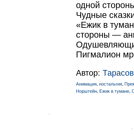
одной стороны
Чудные сказк
«Ежик в тума
стороны — ан
Одушевляющий
Пигмалион мр
Автор:
Тарасов
Анимация
,
ностальгия
,
Пре
Норштейн
,
Ежик в тумане
,
С