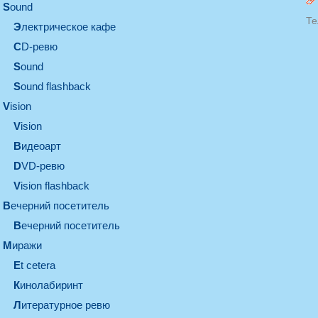
sound
Те
электрическое кафе
CD-ревю
sound
Sound flashback
vision
vision
видеоарт
DVD-ревю
Vision flashback
вечерний посетитель
вечерний посетитель
миражи
et cetera
кинолабиринт
литературное ревю