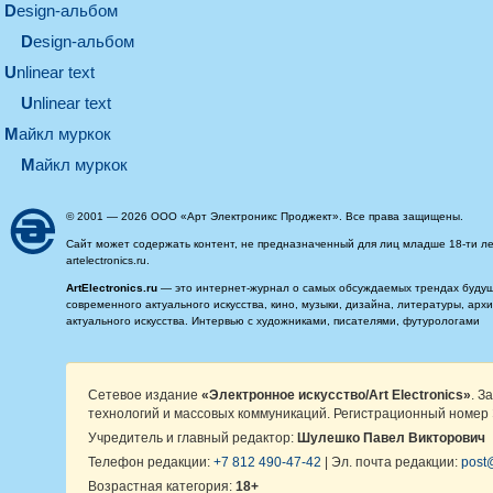
design-альбом
design-альбом
unlinear text
Unlinear text
майкл муркок
майкл муркок
© 2001 — 2026 ООО «Арт Электроникс Проджект». Все права защищены.
Сайт может содержать контент, не предназначенный для лиц младше 18-ти ле
artelectronics.ru.
ArtElectronics.ru
— это интернет-журнал о самых обсуждаемых трендах будущег
современного актуального искусства, кино, музыки, дизайна, литературы, ар
актуального искусства. Интервью с художниками, писателями, футурологами
Сетевое издание
«Электронное искусство/Art Electronics»
. З
технологий и массовых коммуникаций. Регистрационный номер 
Учредитель и главный редактор:
Шулешко Павел Викторович
Телефон редакции:
+7 812 490-47-42
| Эл. почта редакции:
post@
Возрастная категория:
18+