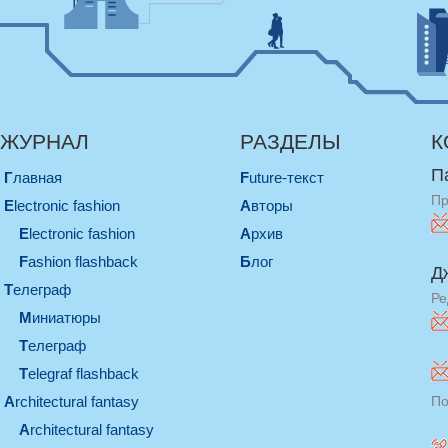
ЖУРНАЛ
РАЗДЕЛЫ
К
П
Главная
Future-текст
Пр
electronic fashion
Авторы
electronic fashion
Архив
Fashion flashback
Блог
Д
телеграф
Ре
миниатюры
телеграф
Telegraf flashback
architectural fantasy
По
architectural fantasy