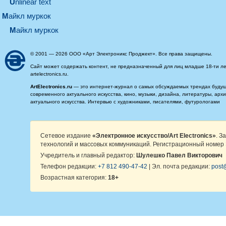
Unlinear text
майкл муркок
майкл муркок
© 2001 — 2026 ООО «Арт Электроникс Проджект». Все права защищены.
Сайт может содержать контент, не предназначенный для лиц младше 18-ти ле
artelectronics.ru.
ArtElectronics.ru
— это интернет-журнал о самых обсуждаемых трендах будущег
современного актуального искусства, кино, музыки, дизайна, литературы, ар
актуального искусства. Интервью с художниками, писателями, футурологами
Сетевое издание
«Электронное искусство/Art Electronics»
. З
технологий и массовых коммуникаций. Регистрационный номер 
Учредитель и главный редактор:
Шулешко Павел Викторович
Телефон редакции:
+7 812 490-47-42
| Эл. почта редакции:
post@
Возрастная категория:
18+