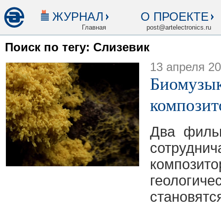
ЖУРНАЛ
О ПРОЕКТЕ
Главная
post@artelectronics.ru
Поиск по тегу: Слизевик
13 апреля 2
Биомузык
композит
Два филь
сотрудн
композит
геолог
становятс