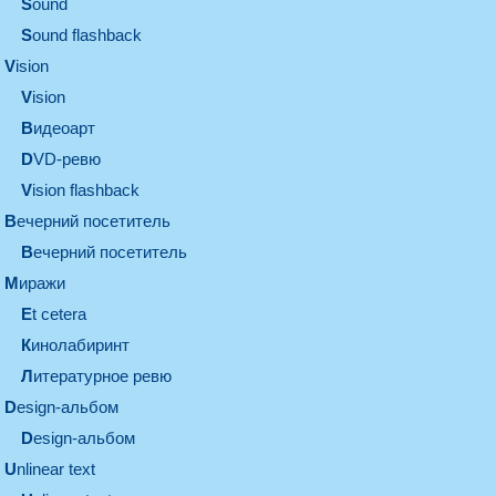
sound
Sound flashback
vision
vision
видеоарт
DVD-ревю
Vision flashback
вечерний посетитель
вечерний посетитель
миражи
et cetera
кинолабиринт
литературное ревю
design-альбом
design-альбом
unlinear text