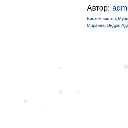
Автор:
adm
Биокомпьютер
,
Муз
Миранда
,
Эндрю Ад