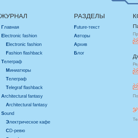
ЖУРНАЛ
РАЗДЕЛЫ
К
П
Главная
Future-текст
Пр
electronic fashion
Авторы
electronic fashion
Архив
Fashion flashback
Блог
Д
телеграф
Ре
миниатюры
телеграф
Telegraf flashback
architectural fantasy
По
architectural fantasy
sound
Те
электрическое кафе
CD-ревю