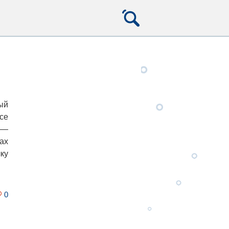
ый
се
 —
ах
ку
0