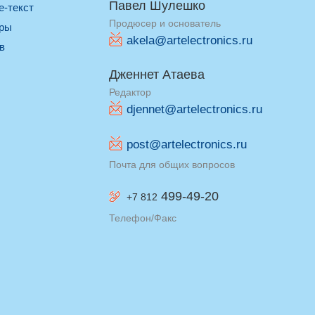
Павел Шулешко
re-текст
Продюсер и основатель
оры
akela@artelectronics.ru
ив
Дженнет Атаева
Редактор
djennet@artelectronics.ru
post@artelectronics.ru
Почта для общих вопросов
499-49-20
+7 812
Телефон/Факс