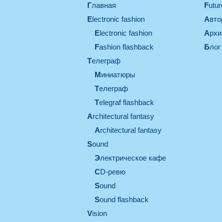
Главная
Futu
electronic fashion
Авт
electronic fashion
Арх
Fashion flashback
Блог
телеграф
миниатюры
телеграф
Telegraf flashback
architectural fantasy
architectural fantasy
sound
электрическое кафе
CD-ревю
sound
Sound flashback
vision