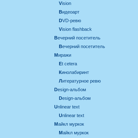
vision
видеоарт
DVD-ревю
Vision flashback
вечерний посетитель
вечерний посетитель
миражи
et cetera
кинолабиринт
литературное ревю
design-альбом
design-альбом
unlinear text
Unlinear text
майкл муркок
майкл муркок