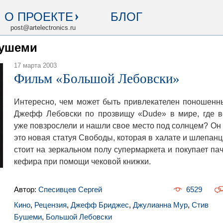
О ПРОЕКТЕ
БЛОГ
post@artelectronics.ru
Бушеми
17 марта 2003
Фильм «Большой Лебовски»
Интересно, чем может быть привлекателен поношенн
Джефф Лебовски по прозвищу «Dude» в мире, где в
уже повзрослели и нашли свое место под солнцем? Он
это новая статуя Свободы, которая в халате и шлепанц
стоит на зеркальном полу супермаркета и покупает пач
кефира при помощи чековой книжки.
Автор:
Спесивцев Сергей
6529
Кино
,
Рецензия
,
Джефф Бриджес
,
Джулианна Мур
,
Стив
Бушеми
,
Большой Лебовски