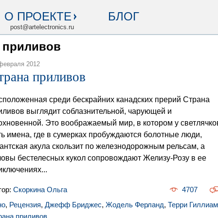
О ПРОЕКТЕ
БЛОГ
post@artelectronics.ru
а приливов
февраля 2012
трана приливов
сположенная среди бескрайних канадских прерий Страна
иливов выглядит соблазнительной, чарующей и
охновенной. Это воображаемый мир, в котором у светлячко
ть имена, где в сумерках пробуждаются болотные люди,
гантская акула скользит по железнодорожным рельсам, а
ловы бестелесных кукол сопровождают Желизу-Розу в ее
иключениях...
тор:
Скоркина Ольга
4707
но
,
Рецензия
,
Джефф Бриджес
,
Жодель Ферланд
,
Терри Гиллиам
рана приливов