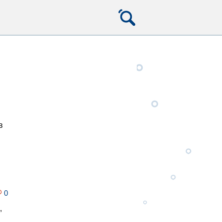
в
0
,