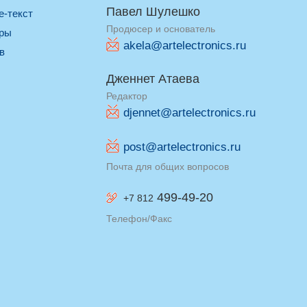
Павел Шулешко
re-текст
Продюсер и основатель
оры
akela@artelectronics.ru
ив
Дженнет Атаева
Редактор
djennet@artelectronics.ru
post@artelectronics.ru
Почта для общих вопросов
499-49-20
+7 812
Телефон/Факс