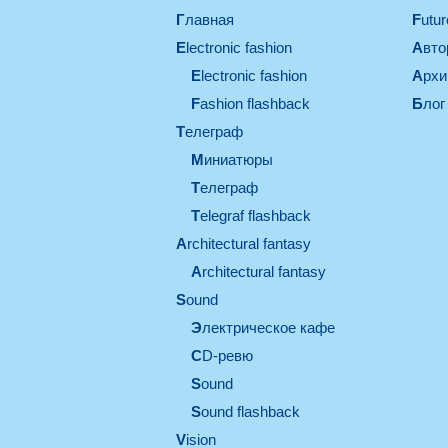
Главная
Futu
electronic fashion
Авт
electronic fashion
Арх
Fashion flashback
Блог
телеграф
миниатюры
телеграф
Telegraf flashback
architectural fantasy
architectural fantasy
sound
электрическое кафе
CD-ревю
sound
Sound flashback
vision