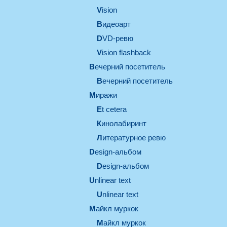
vision
видеоарт
DVD-ревю
Vision flashback
вечерний посетитель
вечерний посетитель
миражи
et cetera
кинолабиринт
литературное ревю
design-альбом
design-альбом
unlinear text
Unlinear text
майкл муркок
майкл муркок