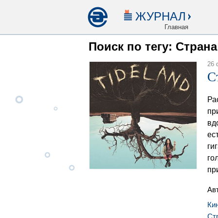
ЖУРНАЛ
Главная
Поиск по тегу: Стран
26 
С
Ра
пр
вд
ес
ги
го
пр
Ав
Ки
Ст