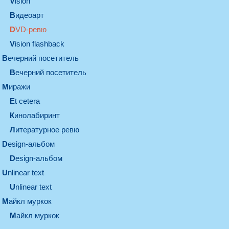
vision
видеоарт
DVD-ревю
Vision flashback
вечерний посетитель
вечерний посетитель
миражи
et cetera
кинолабиринт
литературное ревю
design-альбом
design-альбом
unlinear text
Unlinear text
майкл муркок
майкл муркок