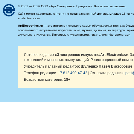
© 2001 — 2026 ООО «Арт Электроникс Проджект». Все права защищены.
Сайт может содержать контент, не предназначенный для лиц младше 18-ти ле
artelectronics.ru.
ArtElectronics.ru
— это интернет-журнал о самых обсуждаемых трендах будущег
современного актуального искусства, кино, музыки, дизайна, литературы, ар
актуального искусства. Интервью с художниками, писателями, футурологами
Сетевое издание
«Электронное искусство/Art Electronics»
. З
технологий и массовых коммуникаций. Регистрационный номер 
Учредитель и главный редактор:
Шулешко Павел Викторович
Телефон редакции:
+7 812 490-47-42
| Эл. почта редакции:
post@
Возрастная категория:
18+