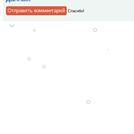
Спaсибо!