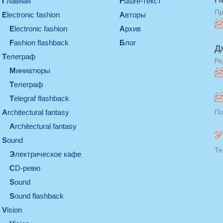
Главная
Future-текст
Пр
electronic fashion
Авторы
electronic fashion
Архив
Fashion flashback
Блог
Д
телеграф
Ре
миниатюры
телеграф
Telegraf flashback
architectural fantasy
По
architectural fantasy
sound
Те
электрическое кафе
CD-ревю
sound
Sound flashback
vision