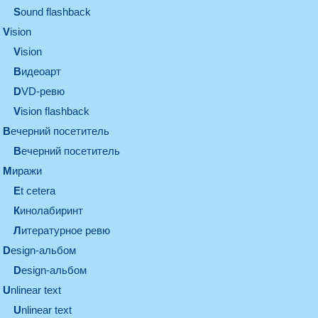
Sound flashback
vision
vision
видеоарт
DVD-ревю
Vision flashback
вечерний посетитель
вечерний посетитель
миражи
et cetera
кинолабиринт
литературное ревю
design-альбом
design-альбом
unlinear text
Unlinear text