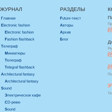
ЖУРНАЛ
РАЗДЕЛЫ
К
П
Главная
Future-текст
Пр
electronic fashion
Авторы
electronic fashion
Архив
Fashion flashback
Блог
Д
телеграф
Ре
миниатюры
телеграф
Telegraf flashback
architectural fantasy
По
architectural fantasy
sound
Те
электрическое кафе
CD-ревю
sound