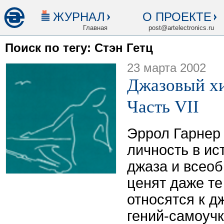
ЖУРНАЛ
О ПРОЕКТЕ
Главная
post@artelectronics.ru
Поиск по тегу: Стэн Гетц
23 марта 2002
Джазовый хи
Часть VII
Эррол Гарнер 
личность в ис
джаза и всео
ценят даже т
относятся к д
гений-самоучк