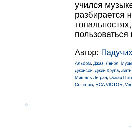
учился музыке
разбирается н
тональностях,
пользоваться
Автор:
Падучих
Альбом
,
Джаз
,
Лейбл
,
Музы
Джонсон
,
Джин Крупа
,
Зигг
Мишель Легран
,
Оскар Пит
Columbia
,
RCA VICTOR
,
Ver