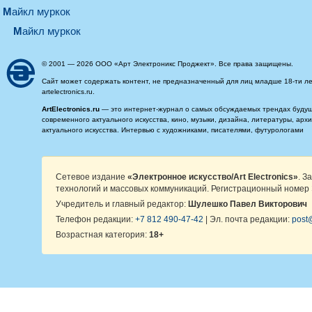
майкл муркок
майкл муркок
© 2001 — 2026 ООО «Арт Электроникс Проджект». Все права защищены.
Сайт может содержать контент, не предназначенный для лиц младше 18-ти ле
artelectronics.ru.
ArtElectronics.ru
— это интернет-журнал о самых обсуждаемых трендах будущег
современного актуального искусства, кино, музыки, дизайна, литературы, ар
актуального искусства. Интервью с художниками, писателями, футурологами
Сетевое издание
«Электронное искусство/Art Electronics»
. З
технологий и массовых коммуникаций. Регистрационный номер 
Учредитель и главный редактор:
Шулешко Павел Викторович
Телефон редакции:
+7 812 490-47-42
| Эл. почта редакции:
post@
Возрастная категория:
18+