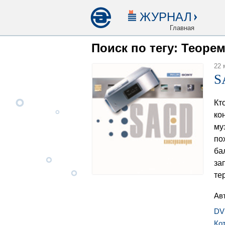
ЖУРНАЛ
Главная
Поиск по тегу: Теоре
22 
S
Кт
ко
му
по
ба
за
те
Ав
DV
Ко