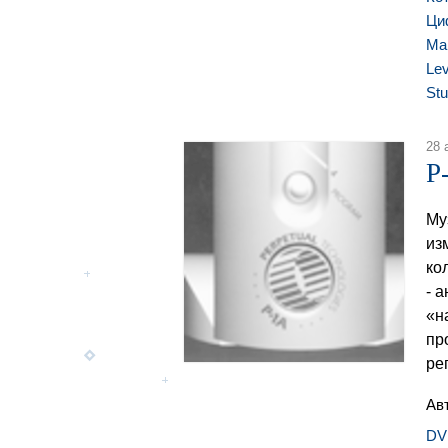
Ци
Ма
Le
Stu
28 
P
Му
из
ко
- 
«н
пр
ре
Ав
DV