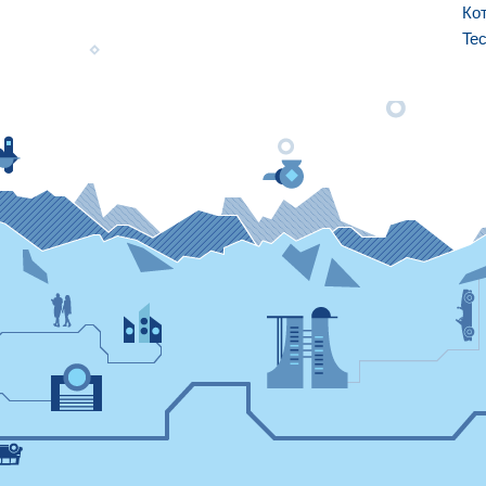
Ко
Tec