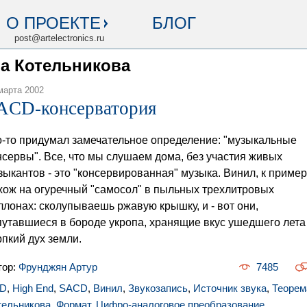
О ПРОЕКТЕ
БЛОГ
post@artelectronics.ru
ма Котельникова
марта 2002
ACD-консерватория
о-то придумал замечательное определение: "музыкальные
нсервы". Все, что мы слушаем дома, без участия живых
зыкантов - это "консервированная" музыка. Винил, к пример
хож на огуречный "самосол" в пыльных трехлитровых
ллонах: сколупываешь ржавую крышку, и - вот они,
путавшиеся в бороде укропа, хранящие вкус ушедшего лета
рпкий дух земли.
тор:
Фрунджян Артур
7485
D
,
High End
,
SACD
,
Винил
,
Звукозапись
,
Источник звука
,
Теорем
тельникова
,
Формат
,
Цифро-аналоговое преобразование
,