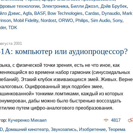
фровые технологии
,
Электроника
,
Билли Джоэл
,
Дэйв Брубек
,
йлз Дэвис
,
Agfa
,
BASF
,
Bow Technologies
,
Cardas
,
Dynaudio
,
Mark
vinson
,
Mobil Fidelity
,
Nordost
,
ORWO
,
Philips
,
Sim Audio
,
Sony
,
der
,
TDK
августа 2001
-1A: компьютер или аудиопроцессор?
зыка, с физической точки зрения, есть не что иное, как
меняющийся во времени набор гармоник (синусоидальных
лебаний). Этакий клубок извивающихся змей. Живых. Верне
аналоговых. Оцифрованный звук подобен змее,
ашинкованной» тонкими ломтиками, каждый из которых
онумерован, дабы можно было быстренько воссоздать
птилию путем цифро-аналогового преобразования.
тор:
Кучеренко Михаил
4817
D
,
Домашний кинотеатр
,
Звукозапись
,
Изобретение
,
Теорема