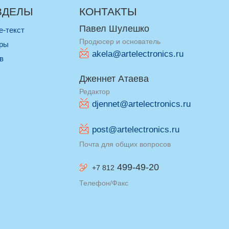
ЗДЕЛЫ
КОНТАКТЫ
Павел Шулешко
re-текст
Продюсер и основатель
оры
akela@artelectronics.ru
ив
Дженнет Атаева
Редактор
djennet@artelectronics.ru
post@artelectronics.ru
Почта для общих вопросов
499-49-20
+7 812
Телефон/Факс