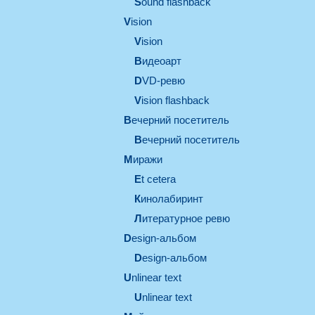
Sound flashback
vision
vision
видеоарт
DVD-ревю
Vision flashback
вечерний посетитель
вечерний посетитель
миражи
et cetera
кинолабиринт
литературное ревю
design-альбом
design-альбом
unlinear text
Unlinear text