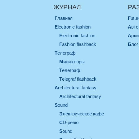
ЖУРНАЛ
РА
Главная
Futu
electronic fashion
Авт
electronic fashion
Арх
Fashion flashback
Блог
телеграф
миниатюры
телеграф
Telegraf flashback
architectural fantasy
architectural fantasy
sound
электрическое кафе
CD-ревю
sound