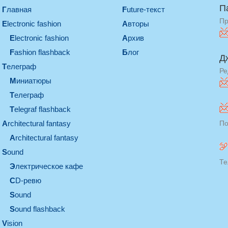
П
Главная
Future-текст
Пр
electronic fashion
Авторы
electronic fashion
Архив
Fashion flashback
Блог
Д
телеграф
Ре
миниатюры
телеграф
Telegraf flashback
architectural fantasy
По
architectural fantasy
sound
Те
электрическое кафе
CD-ревю
sound
Sound flashback
vision