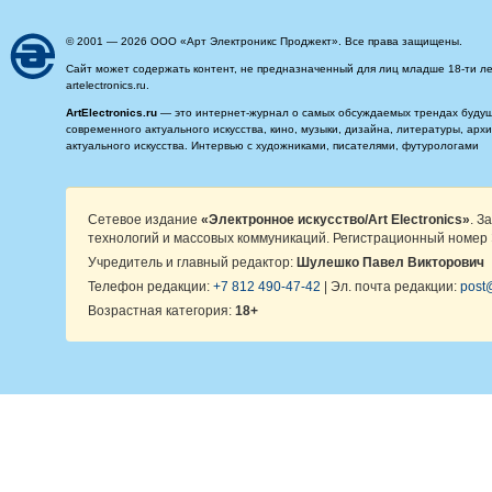
© 2001 — 2026 ООО «Арт Электроникс Проджект». Все права защищены.
Сайт может содержать контент, не предназначенный для лиц младше 18-ти ле
artelectronics.ru.
ArtElectronics.ru
— это интернет-журнал о самых обсуждаемых трендах будущег
современного актуального искусства, кино, музыки, дизайна, литературы, ар
актуального искусства. Интервью с художниками, писателями, футурологами
Сетевое издание
«Электронное искусство/Art Electronics»
. З
технологий и массовых коммуникаций. Регистрационный номер 
Учредитель и главный редактор:
Шулешко Павел Викторович
Телефон редакции:
+7 812 490-47-42
| Эл. почта редакции:
post@
Возрастная категория:
18+