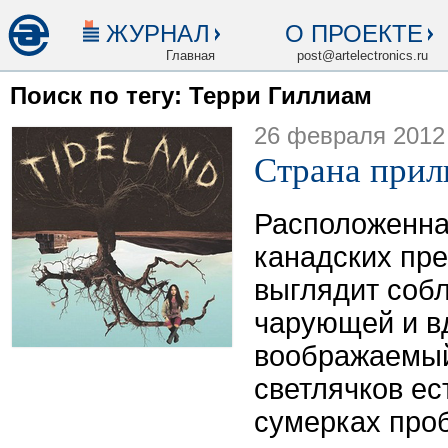
ЖУРНАЛ
О ПРОЕКТЕ
Главная
post@artelectronics.ru
Поиск по тегу: Терри Гиллиам
26 февраля 2012
Страна прил
Расположенна
канадских пр
выглядит соб
чарующей и в
воображаемый
светлячков ес
сумерках про