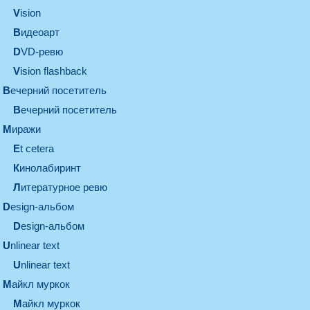
vision
видеоарт
DVD-ревю
Vision flashback
вечерний посетитель
вечерний посетитель
миражи
et cetera
кинолабиринт
литературное ревю
design-альбом
design-альбом
unlinear text
Unlinear text
майкл муркок
майкл муркок