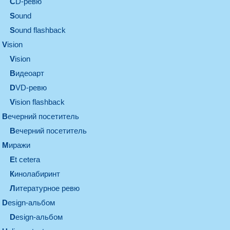
CD-ревю
sound
Sound flashback
vision
vision
видеоарт
DVD-ревю
Vision flashback
вечерний посетитель
вечерний посетитель
миражи
et cetera
кинолабиринт
литературное ревю
design-альбом
design-альбом