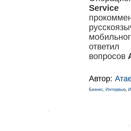
Servic
прокомм
русскоязы
мобильн
ответи
вопросов
Автор:
Ата
Бизнес
,
Интервью
,
И