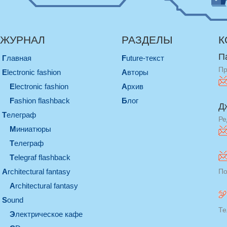
ЖУРНАЛ
РАЗДЕЛЫ
К
П
Главная
Future-текст
Пр
electronic fashion
Авторы
electronic fashion
Архив
Fashion flashback
Блог
Д
телеграф
Ре
миниатюры
телеграф
Telegraf flashback
architectural fantasy
По
architectural fantasy
sound
Те
электрическое кафе