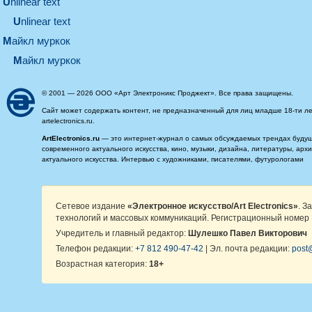
unlinear text
Unlinear text
майкл муркок
майкл муркок
© 2001 — 2026 ООО «Арт Электроникс Проджект». Все права защищены.
Сайт может содержать контент, не предназначенный для лиц младше 18-ти ле
artelectronics.ru.
ArtElectronics.ru
— это интернет-журнал о самых обсуждаемых трендах будущег
современного актуального искусства, кино, музыки, дизайна, литературы, ар
актуального искусства. Интервью с художниками, писателями, футурологами
Сетевое издание
«Электронное искусство/Art Electronics»
. З
технологий и массовых коммуникаций. Регистрационный номер 
Учредитель и главный редактор:
Шулешко Павел Викторович
Телефон редакции:
+7 812 490-47-42
| Эл. почта редакции:
post@
Возрастная категория:
18+