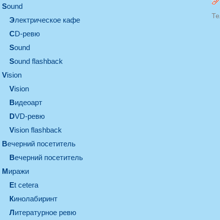
sound
Те
электрическое кафе
CD-ревю
sound
Sound flashback
vision
vision
видеоарт
DVD-ревю
Vision flashback
вечерний посетитель
вечерний посетитель
миражи
et cetera
кинолабиринт
литературное ревю