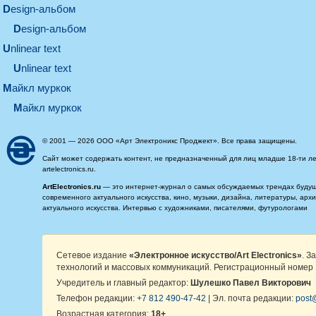
design-альбом
design-альбом
unlinear text
Unlinear text
майкл муркок
майкл муркок
© 2001 — 2026 ООО «Арт Электроникс Проджект». Все права защищены.
Сайт может содержать контент, не предназначенный для лиц младше 18-ти ле
artelectronics.ru.
ArtElectronics.ru
— это интернет-журнал о самых обсуждаемых трендах будущег
современного актуального искусства, кино, музыки, дизайна, литературы, ар
актуального искусства. Интервью с художниками, писателями, футурологами
Сетевое издание
«Электронное искусство/Art Electronics»
. З
технологий и массовых коммуникаций. Регистрационный номер 
Учредитель и главный редактор:
Шулешко Павел Викторович
Телефон редакции:
+7 812 490-47-42
| Эл. почта редакции:
post@
Возрастная категория:
18+