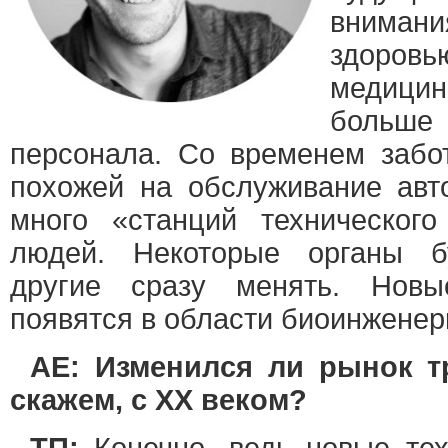
вниман
здоровь
медицин
больш
персонала. Со временем забот
похожей на обслуживание авт
много «станций техническог
людей. Некоторые органы бу
другие сразу менять. Новы
появятся в области биоинженер
AE: Изменился ли рынок т
скажем, с XX веком?