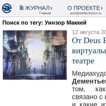
ЖУРНАЛ
О ПРОЕКТЕ
Главная
post@artelectronics.ru
Поиск по тегу: Уинзор Маккей
12 августа 2
От Deus 
виртуаль
театре
Медиаху
Дементье
том, ка
связано с
и какие и