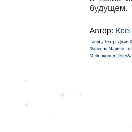
будущем.
Автор:
Ксе
Танец
,
Театр
,
Джон 
Филиппо Маринетти
Мейерхольд
,
Diller&