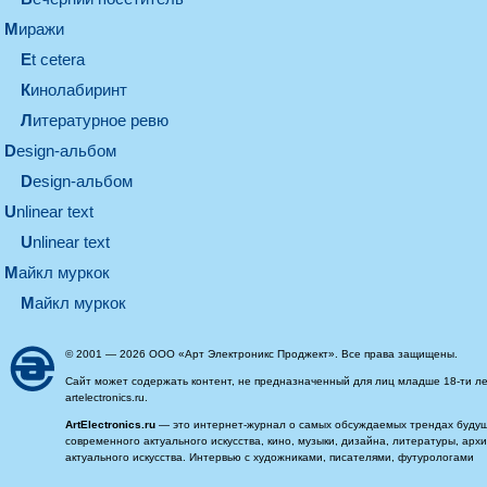
миражи
et cetera
кинолабиринт
литературное ревю
design-альбом
design-альбом
unlinear text
Unlinear text
майкл муркок
майкл муркок
© 2001 — 2026 ООО «Арт Электроникс Проджект». Все права защищены.
Сайт может содержать контент, не предназначенный для лиц младше 18-ти ле
artelectronics.ru.
ArtElectronics.ru
— это интернет-журнал о самых обсуждаемых трендах будущег
современного актуального искусства, кино, музыки, дизайна, литературы, ар
актуального искусства. Интервью с художниками, писателями, футурологами