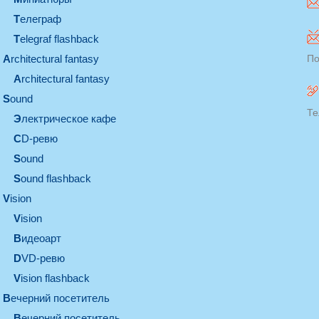
телеграф
Telegraf flashback
architectural fantasy
По
architectural fantasy
sound
Те
электрическое кафе
CD-ревю
sound
Sound flashback
vision
vision
видеоарт
DVD-ревю
Vision flashback
вечерний посетитель
вечерний посетитель