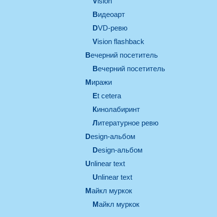
vision
видеоарт
DVD-ревю
Vision flashback
вечерний посетитель
вечерний посетитель
миражи
et cetera
кинолабиринт
литературное ревю
design-альбом
design-альбом
unlinear text
Unlinear text
майкл муркок
майкл муркок