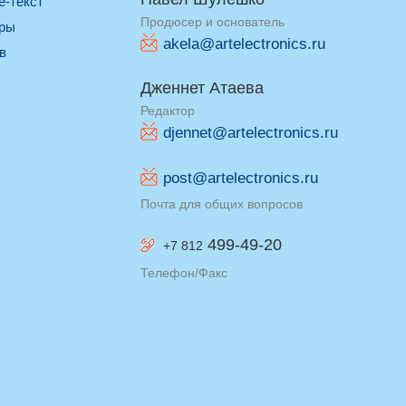
re-текст
Продюсер и основатель
оры
akela@artelectronics.ru
ив
Дженнет Атаева
Редактор
djennet@artelectronics.ru
post@artelectronics.ru
Почта для общих вопросов
499-49-20
+7 812
Телефон/Факс