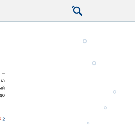
 –
на
ый
до
2