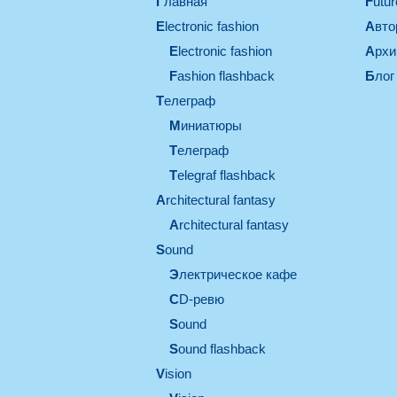
Главная
Futu
electronic fashion
Авт
electronic fashion
Арх
Fashion flashback
Блог
телеграф
миниатюры
телеграф
Telegraf flashback
architectural fantasy
architectural fantasy
sound
электрическое кафе
CD-ревю
sound
Sound flashback
vision