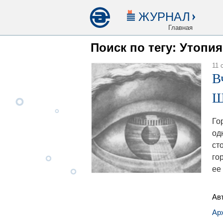
ЖУРНАЛ
Главная
Поиск по тегу: Утопия
11 
В
Ш
Го
од
ст
го
ее
Ав
Ар