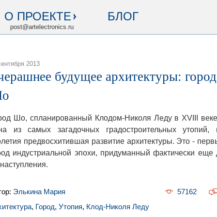
О ПРОЕКТЕ
БЛОГ
post@artelectronics.ru
сентября 2013
черашнее будущее архитектуры: город
о
род Шо, спланированный Клодом-Николя Леду в XVIII веке
на из самых загадочных градостроительных утопий, 
олетия предвосхитившая развитие архитектуры. Это - перв
род индустриальной эпохи, придуманный фактически еще 
 наступления.
тор:
Элькина Мария
57162
хитектура
,
Город
,
Утопия
,
Клод-Николя Леду