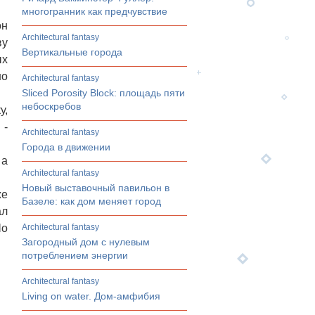
многогранник как предчувствие
он
architectural fantasy
ву
Вертикальные города
ых
но
architectural fantasy
Sliced Porosity Block: площадь пяти
небоскребов
у,
, -
architectural fantasy
Города в движении
 а
architectural fantasy
Новый выставочный павильон в
же
Базеле: как дом меняет город
ал
Шо
architectural fantasy
Загородный дом с нулевым
потреблением энергии
architectural fantasy
Living on water. Дом-амфибия