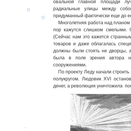
овальной главной площади лу
радиальные улицы между собой
придуманный фактически еще до е
Многолетняя работа над планом Ш
пор кажутся слишком смелыми.
(Сейчас нам это кажется странны
товаров и даже облагалась специ
должны были стоять не дворцы, 
была в поле зрения автора н
сооружениями.
По проекту Леду начали строить 
полукругом. Людовик XVI останов
денег, а революция уничтожила п