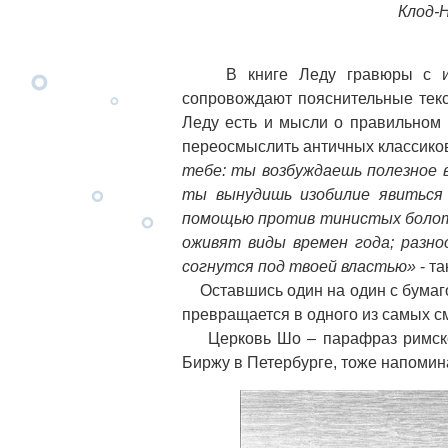
Клод-
В книге Леду гравюры с изоб
сопровождают пояснительные текс
Леду есть и мысли о правильном 
переосмыслить античных классико
тебе: ты возбуждаешь полезное 
ты вынудишь изобилие явиться
помощью против тинистых болот
оживят виды времен года; разно
согнутся под твоей властью»
- та
Оставшись один на один с бумагой
превращается в одного из самых с
Церковь Шо – парафраз римског
Биржу в Петербурге, тоже напоми