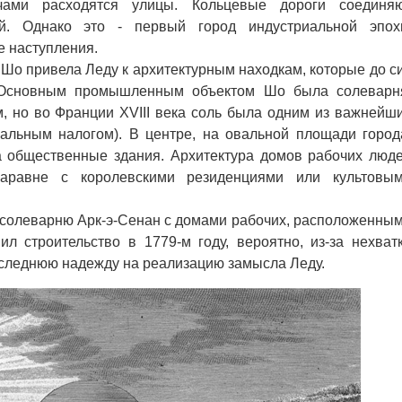
чами расходятся улицы. Кольцевые дороги соединя
. Однако это - первый город индустриальной эпох
е наступления.
о привела Леду к архитектурным находкам, которые до с
 Основным промышленным объектом Шо была солеварн
м, но во Франции XVIII века соль была одним из важнейш
альным налогом). В центре, на овальной площади город
а общественные здания. Архитектура домов рабочих люд
аравне с королевскими резиденциями или культовы
солеварню Арк-э-Сенан с домами рабочих, расположенны
ил строительство в 1779-м году, вероятно, из-за нехват
оследнюю надежду на реализацию замысла Леду.