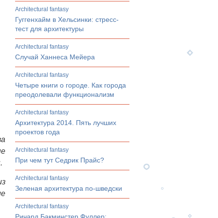
architectural fantasy
Гуггенхайм в Хельсинки: стресс-
тест для архитектуры
architectural fantasy
Случай Ханнеса Мейера
architectural fantasy
Четыре книги о городе. Как города
преодолевали функционализм
architectural fantasy
Архитектура 2014. Пять лучших
проектов года
ва
architectural fantasy
ые
При чем тут Седрик Прайс?
.
architectural fantasy
из
Зеленая архитектура по-шведски
ие
architectural fantasy
Ричард Бакминстер Фуллер: