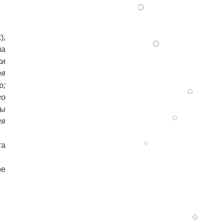
),
ла
ки
ря
ю;
го
мы
ия
та
ре