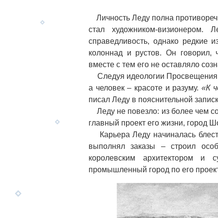
Личность Леду полна противоречи
стал художником-визионером. 
справедливость, однако редкие и
колоннад и рустов. Он говорил,
вместе с тем его не оставляло соз
Следуя идеологии Просвещения, К
а человек – красоте и разуму.
«К 
писал Леду в пояснительной записк
Леду не повезло: из более чем со
главный проект его жизни, город Шо
Карьера Леду начиналась блестя
выполнял заказы – строил особ
королевским архитектором и 
промышленный город по его проект