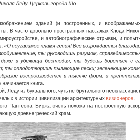
Николя Леду. Церковь города Шо
ражением зданий (и построенных, и воображаемых
ты. В часто довольно пространных пассажах Клода Нико
мироустройстве, и автобиографические отрывки, и попыт
в.
«О неугасимое пламя гения! Все возрождается благода
воодушевление; ты руководишь разумом, справедливость
 даже в убежища бесплодия; ты будешь бороться с е
; ты оплодотворишь пылающие пески; зеленеющие хол
образие воспроизведется в тысяче форм, и препятств
к начинается книга.
, Леду из буквального, чуть не брутального неоклассицис
мелых в истории цивилизации архитектурных
визионеров
.
о Пантеона. Биржа очень похожа на построенную вско
нающую древнегреческий храм.