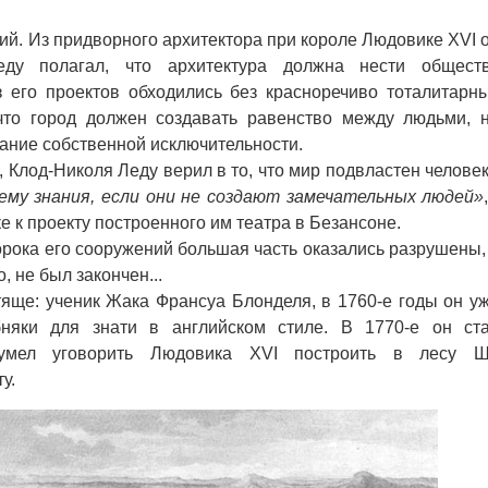
й. Из придворного архитектора при короле Людовике XVI 
Леду полагал, что архитектура должна нести общест
з его проектов обходились без красноречиво тоталитарн
 что город должен создавать равенство между людьми, 
нание собственной исключительности.
лод-Николя Леду верил в то, что мир подвластен человек
чему знания, если они не создают замечательных людей»
е к проекту построенного им театра в Безансоне.
рока его сооружений большая часть оказались разрушены,
, не был закончен...
ще: ученик Жака Франсуа Блонделя, в 1760-е годы он у
няки для знати в английском стиле. В 1770-е он ст
сумел уговорить Людовика XVI построить в лесу 
у.