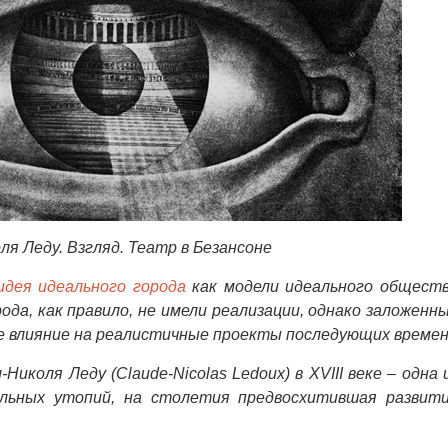
ля Леду. Взгляд. Театр в Безансоне
идея идеального города
как модели идеального общест
ода, как правило, не имели реализации, однако заложенн
е влияние на реалистичные проекты последующих времен
коля Леду (Claude-Nicolas Ledoux) в XVIII веке – одна 
ельных утопий, на столетия предвосхитившая развит