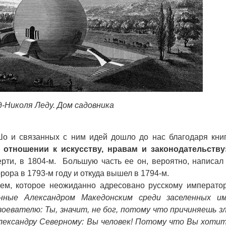
д-Николя Леду. Дом садовника
и связанных с ним идей дошло до нас благодаря кни
 отношении к искусству, нравам и законодательству
ерти, в 1804-м. Большую часть ее он, вероятно, написал
рора в 1793-м году и откуда вышел в 1794-м.
, которое неожиданно адресовано русскому императо
нные Александром Македонским среди заселенных и
воевателю: Ты, значит, не бог, потому что причиняешь з
лександру Северному: Вы человек! Потому что Вы хоти