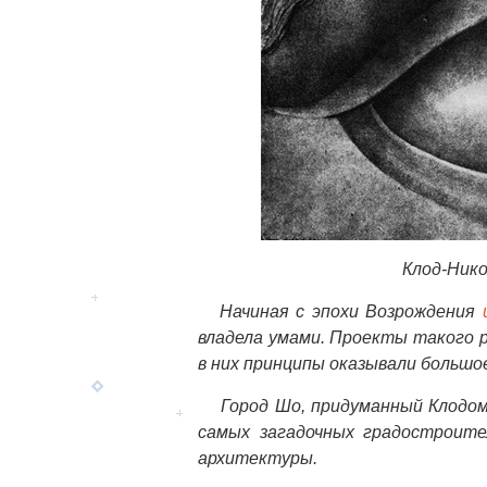
Клод-Нико
Начиная с эпохи Возрождения
владела умами. Проекты такого р
в них принципы оказывали большо
Город Шо, придуманный Клодом-Ни
самых загадочных градостроит
архитектуры.