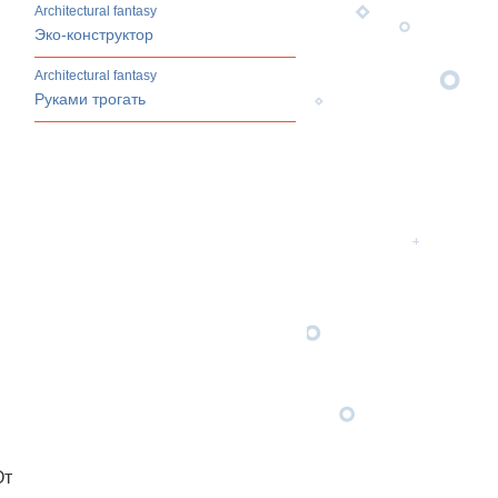
architectural fantasy
Эко-конструктор
architectural fantasy
Руками трогать
От