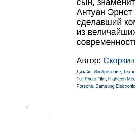
сын, знамени
Антуан Эрнст
сделавший ко
из величайши
современности
Автор:
Скоркин
Дизайн
,
Изобретение
,
Техно
Fuji Photo Film
,
Hightech Me
Porsche
,
Samsung Electroni