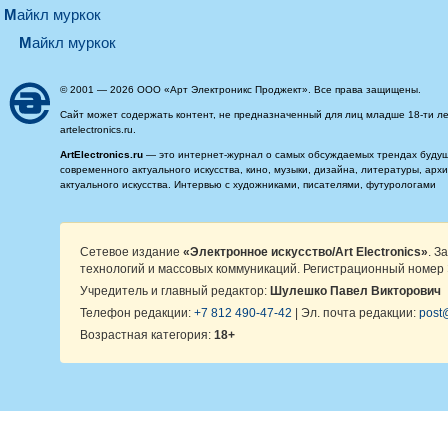
майкл муркок
майкл муркок
© 2001 — 2026 ООО «Арт Электроникс Проджект». Все права защищены.
Сайт может содержать контент, не предназначенный для лиц младше 18-ти ле
artelectronics.ru.
ArtElectronics.ru
— это интернет-журнал о самых обсуждаемых трендах будущег
современного актуального искусства, кино, музыки, дизайна, литературы, ар
актуального искусства. Интервью с художниками, писателями, футурологами
Сетевое издание
«Электронное искусство/Art Electronics»
. З
технологий и массовых коммуникаций. Регистрационный номер 
Учредитель и главный редактор:
Шулешко Павел Викторович
Телефон редакции:
+7 812 490-47-42
| Эл. почта редакции:
post@
Возрастная категория:
18+