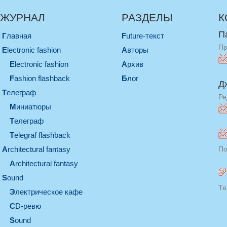
ЖУРНАЛ
РАЗДЕЛЫ
К
П
Главная
Future-текст
Пр
electronic fashion
Авторы
electronic fashion
Архив
Fashion flashback
Блог
Д
телеграф
Ре
миниатюры
телеграф
Telegraf flashback
architectural fantasy
По
architectural fantasy
sound
Те
электрическое кафе
CD-ревю
sound