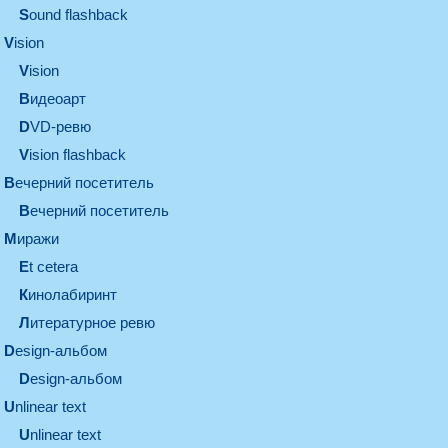
Sound flashback
vision
vision
видеоарт
DVD-ревю
Vision flashback
вечерний посетитель
вечерний посетитель
миражи
et cetera
кинолабиринт
литературное ревю
design-альбом
design-альбом
unlinear text
Unlinear text