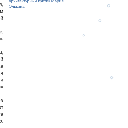
архитектурный критик Мария
я,
Элькина
ом
ей
r
.
нь
м,
ей
же
ия
 и
ых
ов
рт
та
ю,