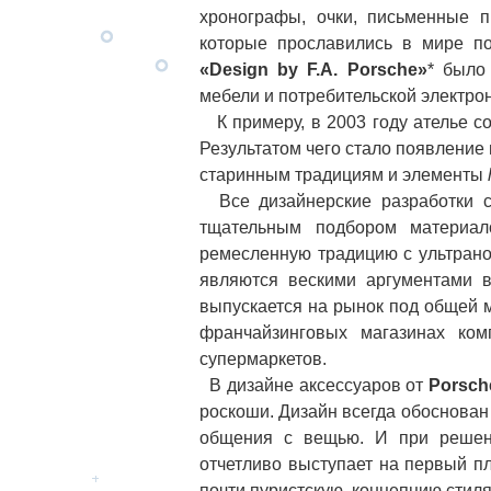
хронографы, очки, письменные п
которые прославились в мире 
«Design by F.A. Porsche»
* было
мебели и потребительской электрон
К примеру, в 2003 году ателье с
Результатом чего стало появление
старинным традициям и элементы
Все дизайнерские разработки с
тщательным подбором материал
ремесленную традицию с ультрано
являются вескими аргументами в
выпускается на рынок под общей
франчайзинговых магазинах ком
супермаркетов.
В дизайне аксессуаров от
Porsch
роскоши. Дизайн всегда обоснован
общения с вещью. И при решен
отчетливо выступает на первый п
почти пуристскую, концепцию сти