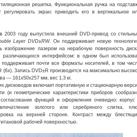
тиляционная решетка. Функциональная ручка на подстав
 регулировать экран: приводить его в вертикальное и
в 2003 году выпустила внешний DVD-привод со стильн
ouble Layer DVD±RW
. Он поддерживает новую технолог
ть изображение лазером на нерабочую поверхность диск
, различающихся интерфейсом: в одном был использов
н поддерживает почти все форматы носителей, в том чис
 (6x). Запись DVD±R производится на максимально высок
а — 161х50х257 мм, вес 1.3 кг.
их дисководов включает портативную и стационарную верс
ти (и геометрические характеристики приборов сообраз
 согласование функций и оформления очевидно: корпус
впечатление золотого или серебряного слитка, пл
ировка на верхней стороне. Контраст между блестящ
титановой рабочей поверхностью.