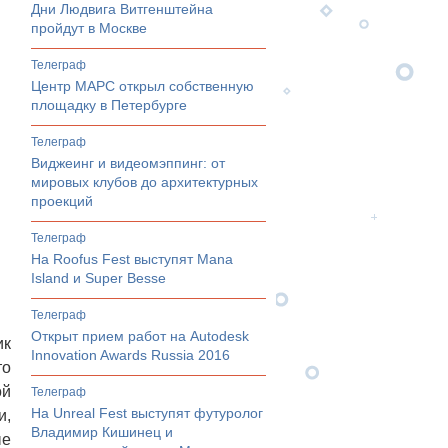
Дни Людвига Витгенштейна
пройдут в Москве
телеграф
Центр МАРС открыл собственную
площадку в Петербурге
телеграф
Виджеинг и видеомэппинг: от
мировых клубов до архитектурных
проекций
телеграф
На Roofus Fest выступят Mana
Island и Super Besse
телеграф
Открыт прием работ на Autodesk
ик
Innovation Awards Russia 2016
то
ой
телеграф
На Unreal Fest выступят футуролог
и,
Владимир Кишинец и
ые