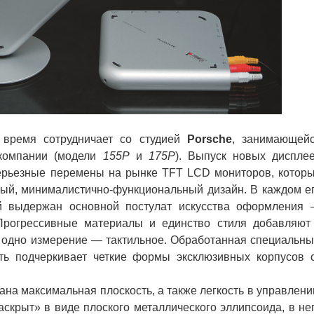
время сотрудничает со студией
Porsche
, занимающей
 компании (модели
155P
и
175P
). Выпуск новых диспле
ерьезные перемены на рынке TFT LCD мониторов, котор
ый, минималистично-функциональный дизайн. В каждом е
й выдержан основной постулат искусства оформления
Прогрессивные материалы и единство стиля добавляют
 одно измерение — тактильное. Обработанная специальн
ь подчеркивает четкие формы эксклюзивных корпусов 
а максимальная плоскость, а также легкость в управлени
cкрыт» в виде плоского металлического эллипсоида, в не