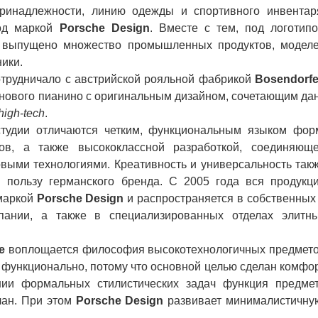
ринадлежности, линию одежды и спортивного инвентар
под маркой
Porsche Design
. Вместе с тем, под логотип
 выпущено множество промышленных продуктов, модел
ики.
отрудничало с австрийской рояльной фабрикой
Bosendorfe
 нового пианино с оригинальным дизайном, сочетающим да
high-tech
.
тудии отличаются четким, функциональным языком фор
ов, а также высококлассной разработкой, соединяющ
выми технологиями. Креативность и универсальность так
 пользу германского бренда. С 2005 года вся продукц
 маркой
Porsche Design
и распространяется в собственных
пании, а также в специализированных отделах элитн
e
воплощается философия высокотехнологичных предмет
 функционально, потому что основной целью сделан комфо
ии формальных стилистических задач функция предме
лан. При этом
Porsche Design
развивает минималистичну
ля.