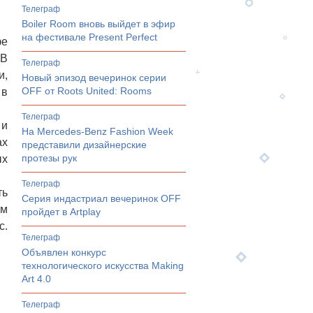
телеграф
Boiler Room вновь выйдет в эфир
на фестивале Present Perfect
фе
 В
телеграф
и,
Новый эпизод вечеринок серии
OFF от Roots United: Rooms
 в
телеграф
 и
На Mercedes-Benz Fashion Week
ах
представили дизайнерские
протезы рук
ых
телеграф
ть
Серия индастриал вечеринок OFF
ым
пройдет в Artplay
с.
телеграф
Объявлен конкурс
технологического искусства Making
Art 4.0
телеграф