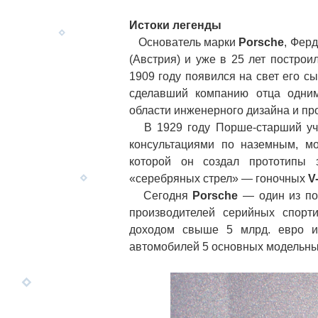
Истоки легенды
Основатель марки
Porsche
, Фер
(Австрия) и уже в 25 лет постро
1909 году появился на свет его 
сделавший компанию отца одним
области инженерного дизайна и п
В 1929 году Порше-старший учр
консультациями по наземным, м
которой он создал прототипы 
«серебряных стрел» — гоночных
V
Сегодня
Porsche
— один из по
производителей серийных спорт
доходом свыше 5 млрд. евро и 
автомобилей 5 основных модельны