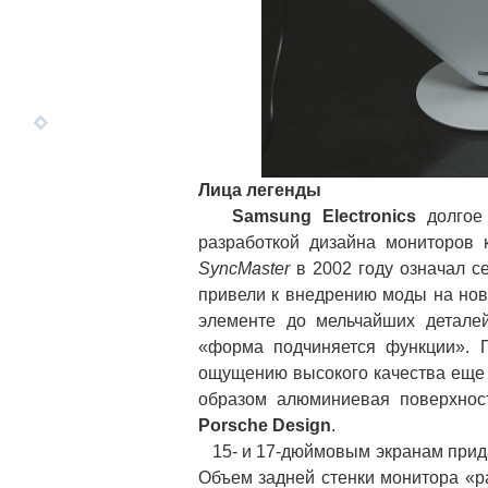
Лица легенды
Samsung Electronics
долгое 
разработкой дизайна мониторов
SynсMaster
в 2002 году означал с
привели к внедрению моды на нов
элементе до мельчайших детале
«форма подчиняется функции». 
ощущению высокого качества еще
образом алюминиевая поверхност
Porsche Design
.
15- и 17-дюймовым экранам придан
Объем задней стенки монитора «ра