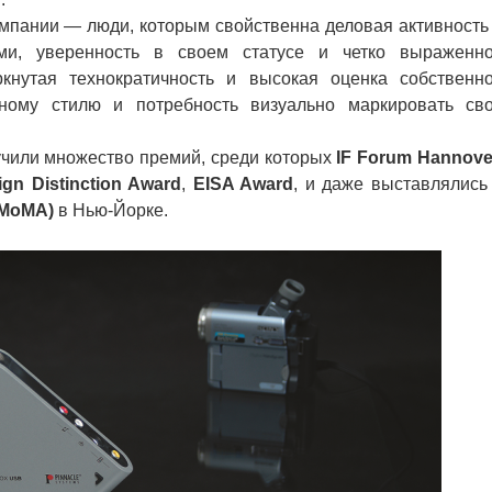
пании — люди, которым свойственна деловая активность
ими, уверенность в своем статусе и четко выраженн
ркнутая технократичность и высокая оценка собственн
иному стилю и потребность визуально маркировать св
чили множество премий, среди которых
IF Forum Hannove
ign Distinction Award
,
EISA Award
, и даже выставлялись
(MoMA)
в Нью-Йорке.