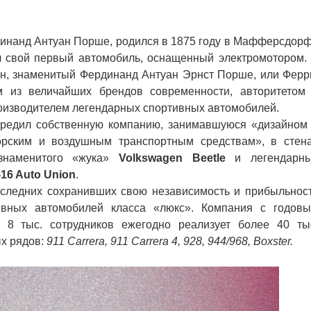
динанд Антуан Порше, родился в 1875 году в Мафферсдор
ил свой первый автомобиль, оснащенный электромотором.
сын, знаменитый Фердинанд Антуан Эрнст Порше, или Ферр
 из величайших брендов современности, авторитетом
роизводителем легендарных спортивных автомобилей.
едил собственную компанию, занимавшуюся «дизайном
орским и воздушным транспортным средствам», в стен
знаменитого «жука»
Volkswagen Beetle
и легендарн
-16 Auto Union
.
следних сохранивших свою независимость и прибыльнос
ивных автомобилей класса «люкс». Компания с годов
8 тыс. сотрудников ежегодно реализует более 40 ты
х рядов:
911 Carrera, 911 Carrera 4, 928, 944/968, Boxster.