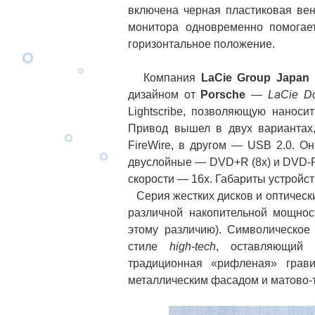
включена черная пластиковая вен
монитора одновременно помогает
горизонтальное положение.
Компания
LaCie Group Japan
дизайном от
Porsche
—
LaCie D
Lightscribe, позволяющую наноси
Привод вышел в двух вариантах
FireWire, в другом — USB 2.0. О
двуслойные — DVD+R (8x) и DVD-R
скорости — 16х. Габариты устройств
Серия жестких дисков и оптическ
различной накопительной мощнос
этому различию). Символическое
стиле
high-tech
, оставляющий 
традиционная «рифленая» грав
металлическим фасадом и матово-