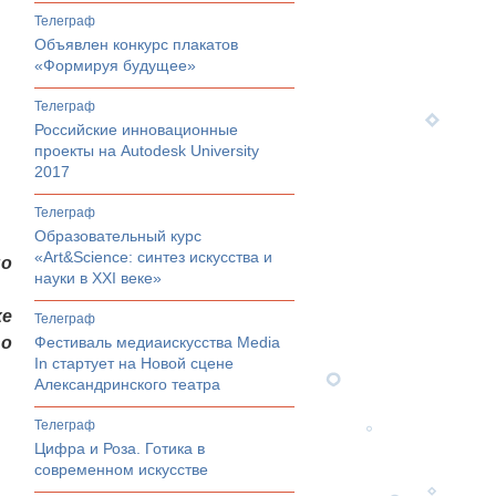
телеграф
Объявлен конкурс плакатов
«Формируя будущее»
телеграф
Российские инновационные
проекты на Autodesk University
2017
телеграф
Образовательный курс
«Art&Science: синтез искусства и
но
науки в XXI веке»
же
телеграф
го
Фестиваль медиаискусства Media
In стартует на Новой сцене
Александринского театра
телеграф
Цифра и Роза. Готика в
современном искусстве