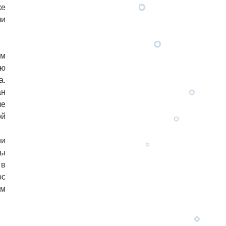
ке
ли
ым
ию
а.
ан
ле
ой
ии
ны
 в
юс
им