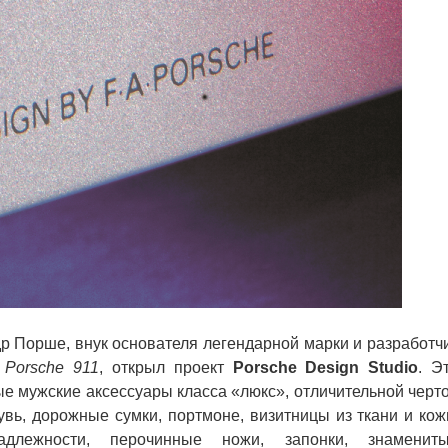
 Порше, внук основателя легендарной марки и разработч
я
Porsche 911
, открыл проект
Porsche Design Studio
. Э
е мужские аксессуары класса «люкс», отличительной черт
увь, дорожные сумки, портмоне, визитницы из ткани и кож
надлежности, перочинные ножи, запонки, знаменит