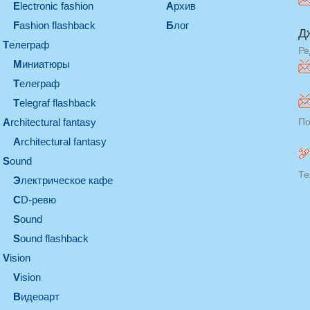
electronic fashion
Архив
Fashion flashback
Блог
Д
телеграф
Ре
миниатюры
телеграф
Telegraf flashback
architectural fantasy
По
architectural fantasy
sound
Те
электрическое кафе
CD-ревю
sound
Sound flashback
vision
vision
видеоарт