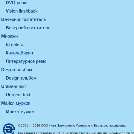
DVD-ревю
Vision flashback
вечерний посетитель
вечерний посетитель
миражи
et cetera
кинолабиринт
литературное ревю
design-альбом
design-альбом
unlinear text
Unlinear text
майкл муркок
майкл муркок
© 2001 — 2026 ООО «Арт Электроникс Проджект». Все права защищены.
Сайт может содержать контент, не предназначенный для лиц младше 18-ти ле