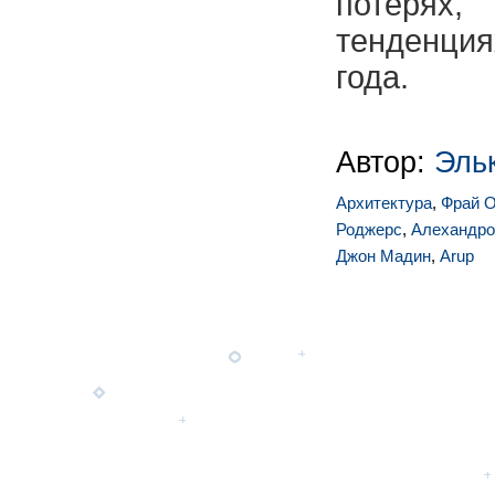
потерях
тенденци
года.
Автор:
Эль
Архитектура
,
Фрай О
Роджерс
,
Алехандро
Джон Мадин
,
Arup