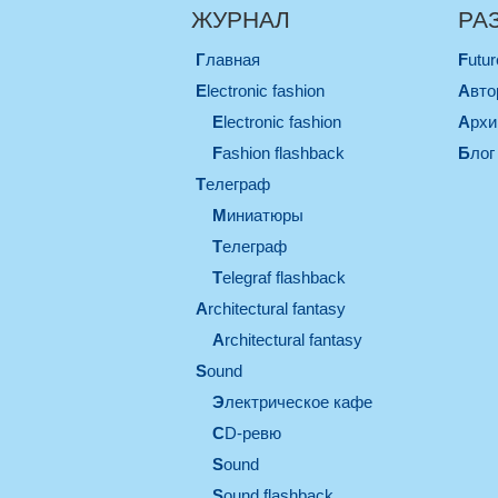
ЖУРНАЛ
РА
Главная
Futu
electronic fashion
Авт
electronic fashion
Арх
Fashion flashback
Блог
телеграф
миниатюры
телеграф
Telegraf flashback
architectural fantasy
architectural fantasy
sound
электрическое кафе
CD-ревю
sound
Sound flashback