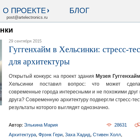
О ПРОЕКТЕ
БЛОГ
post@artelectronics.ru
инки
29 сентября 2015
Гуггенхайм в Хельсинки: стресс-те
для архитектуры
Открытый конкурс на проект здания
Музея Гуггенхай
Хельсинки поставил вопрос:
что может сдела
современные города интересными и не похожими друг 
друга? С
овременную архитектуру подвергли стресс-тест
результаты которого выглядят однозначно.
Автор:
Элькина Мария
28631
Архитектура
,
Фрэнк Гери
,
Заха Хадид
,
Стивен Холл
,