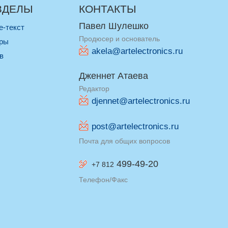
ЗДЕЛЫ
КОНТАКТЫ
Павел Шулешко
re-текст
Продюсер и основатель
оры
akela@artelectronics.ru
ив
Дженнет Атаева
Редактор
djennet@artelectronics.ru
post@artelectronics.ru
Почта для общих вопросов
499-49-20
+7 812
Телефон/Факс