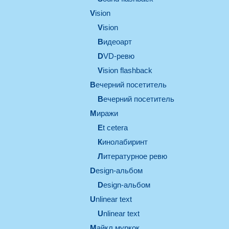
vision
vision
видеоарт
DVD-ревю
Vision flashback
вечерний посетитель
вечерний посетитель
миражи
et cetera
кинолабиринт
литературное ревю
design-альбом
design-альбом
unlinear text
Unlinear text
майкл муркок