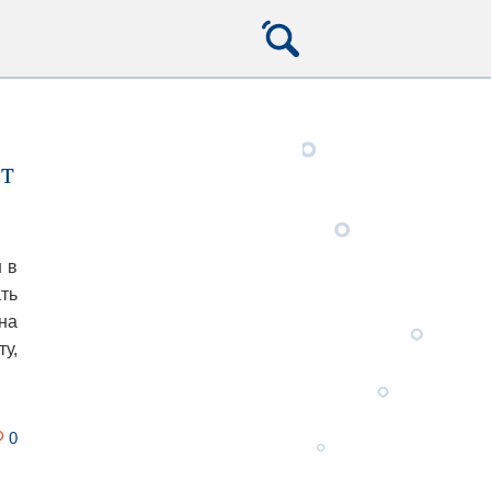
ст
м
в
ть
на
у,
0