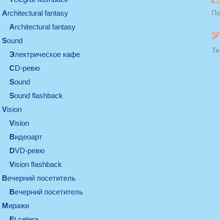
architectural fantasy
По
architectural fantasy
sound
Те
электрическое кафе
CD-ревю
sound
Sound flashback
vision
vision
видеоарт
DVD-ревю
Vision flashback
вечерний посетитель
вечерний посетитель
миражи
et cetera