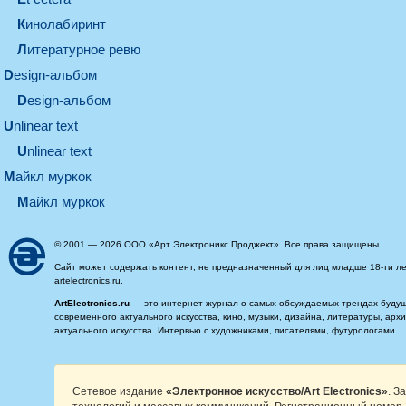
кинолабиринт
литературное ревю
design-альбом
design-альбом
unlinear text
Unlinear text
майкл муркок
майкл муркок
© 2001 — 2026 ООО «Арт Электроникс Проджект». Все права защищены.
Сайт может содержать контент, не предназначенный для лиц младше 18-ти ле
artelectronics.ru.
ArtElectronics.ru
— это интернет-журнал о самых обсуждаемых трендах будущег
современного актуального искусства, кино, музыки, дизайна, литературы, ар
актуального искусства. Интервью с художниками, писателями, футурологами
Сетевое издание
«Электронное искусство/Art Electronics»
. З