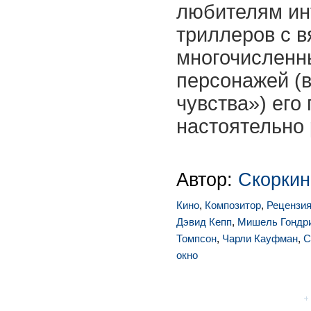
любителям ин
триллеров с 
многочисленн
персонажей (
чувства») его
настоятельно
Автор:
Скоркин
Кино
,
Композитор
,
Рецензи
Дэвид Кепп
,
Мишель Гондр
Томпсон
,
Чарли Кауфман
,
C
окно