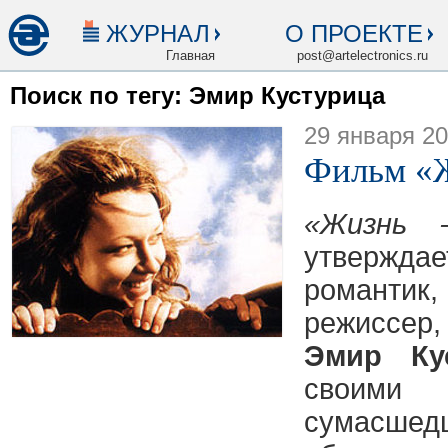
ЖУРНАЛ
О ПРОЕКТЕ
Главная
post@artelectronics.ru
Поиск по тегу: Эмир Кустурица
29 января 2
Фильм «Ж
«Жизнь 
утвержд
романт
режиссер
Эмир Ку
своим
сумасш