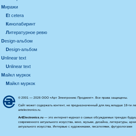
миражи
et cetera
кинолабиринт
литературное ревю
design-альбом
design-альбом
unlinear text
Unlinear text
майкл муркок
майкл муркок
© 2001 — 2026 ООО «Арт Электроникс Проджект». Все права защищены.
Сайт может содержать контент, не предназначенный для лиц младше 18-ти ле
artelectronics.ru.
ArtElectronics.ru
— это интернет-журнал о самых обсуждаемых трендах будущег
современного актуального искусства, кино, музыки, дизайна, литературы, ар
актуального искусства. Интервью с художниками, писателями, футурологами