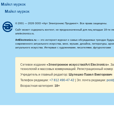
майкл муркок
майкл муркок
© 2001 — 2026 ООО «Арт Электроникс Проджект». Все права защищены.
Сайт может содержать контент, не предназначенный для лиц младше 18-ти ле
artelectronics.ru.
ArtElectronics.ru
— это интернет-журнал о самых обсуждаемых трендах будущег
современного актуального искусства, кино, музыки, дизайна, литературы, ар
актуального искусства. Интервью с художниками, писателями, футурологами
Сетевое издание
«Электронное искусство/Art Electronics»
. З
технологий и массовых коммуникаций. Регистрационный номер 
Учредитель и главный редактор:
Шулешко Павел Викторович
Телефон редакции:
+7 812 490-47-42
| Эл. почта редакции:
post@
Возрастная категория:
18+