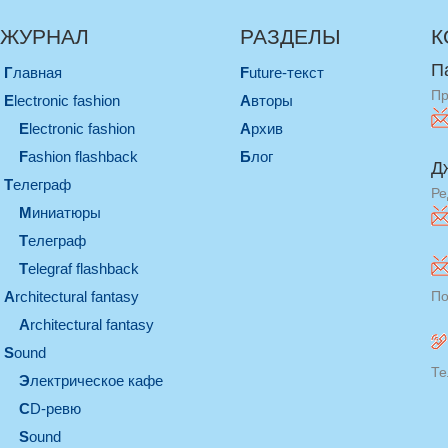
ЖУРНАЛ
РАЗДЕЛЫ
К
П
Главная
Future-текст
Пр
electronic fashion
Авторы
electronic fashion
Архив
Fashion flashback
Блог
Д
телеграф
Ре
миниатюры
телеграф
Telegraf flashback
architectural fantasy
По
architectural fantasy
sound
Те
электрическое кафе
CD-ревю
sound