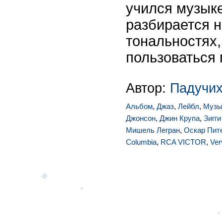
учился музыке
разбирается н
тональностях,
пользоваться
Автор:
Падучих
Альбом
,
Джаз
,
Лейбл
,
Музы
Джонсон
,
Джин Крупа
,
Зигг
Мишель Легран
,
Оскар Пит
Columbia
,
RCA VICTOR
,
Ver