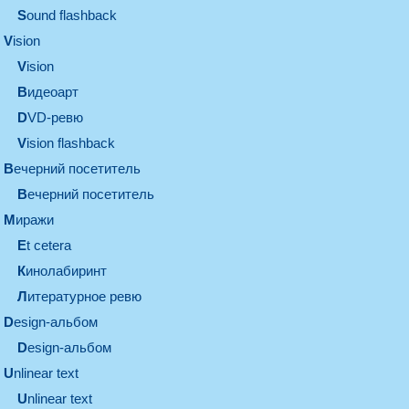
Sound flashback
vision
vision
видеоарт
DVD-ревю
Vision flashback
вечерний посетитель
вечерний посетитель
миражи
et cetera
кинолабиринт
литературное ревю
design-альбом
design-альбом
unlinear text
Unlinear text