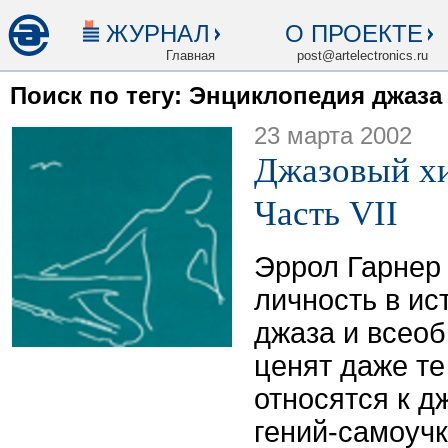
ЖУРНАЛ
О ПРОЕКТЕ
Главная
post@artelectronics.ru
Поиск по тегу: Энциклопедия джаза
23 марта 2002
Джазовый хи
Часть VII
Эррол Гарнер 
личность в ис
джаза и всео
ценят даже т
относятся к д
гений-самоучк