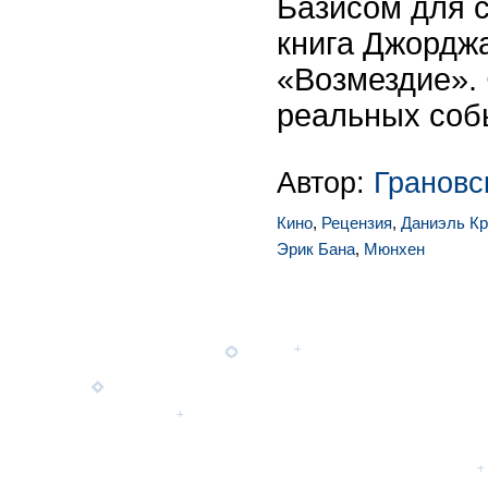
Базисом для 
книга Джордж
«Возмездие».
реальных собы
Автор:
Грановс
Кино
,
Рецензия
,
Даниэль Кр
Эрик Бана
,
Мюнхен