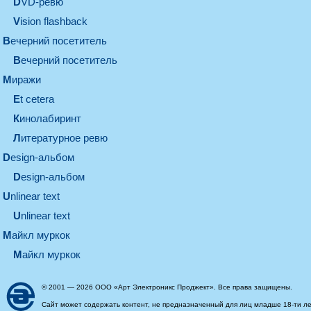
DVD-ревю
Vision flashback
вечерний посетитель
вечерний посетитель
миражи
et cetera
кинолабиринт
литературное ревю
design-альбом
design-альбом
unlinear text
Unlinear text
майкл муркок
майкл муркок
© 2001 — 2026 ООО «Арт Электроникс Проджект». Все права защищены.
Сайт может содержать контент, не предназначенный для лиц младше 18-ти ле