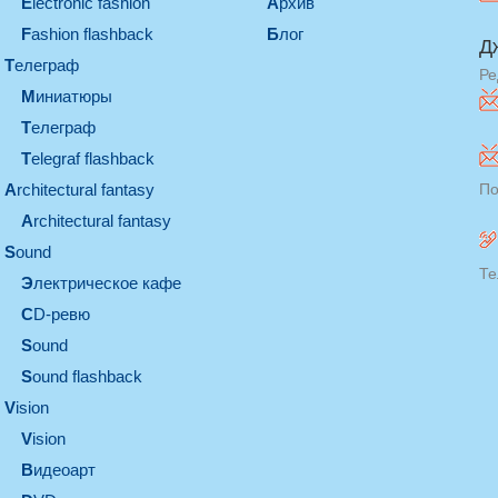
electronic fashion
Архив
Fashion flashback
Блог
Д
телеграф
Ре
миниатюры
телеграф
Telegraf flashback
architectural fantasy
По
architectural fantasy
sound
Те
электрическое кафе
CD-ревю
sound
Sound flashback
vision
vision
видеоарт