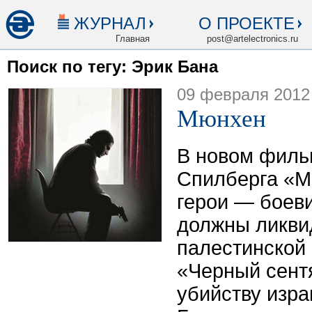
ЖУРНАЛ
О ПРОЕКТЕ
Главная
post@artelectronics.ru
Поиск по тегу: Эрик Бана
09 февраля 2012
Мюнхен
В новом филь
Спилберга «М
герои — боев
должны ликви
палестинской
«Черный сент
убийству изра