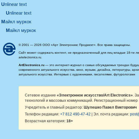
unlinear text
Unlinear text
майкл муркок
майкл муркок
© 2001 — 2026 ООО «Арт Электроникс Проджект». Все права защищены.
Сайт может содержать контент, не предназначенный для лиц младше 18-ти ле
artelectronics.ru.
ArtElectronics.ru
— это интернет-журнал о самых обсуждаемых трендах будущег
современного актуального искусства, кино, музыки, дизайна, литературы, ар
актуального искусства. Интервью с художниками, писателями, футурологами
Сетевое издание
«Электронное искусство/Art Electronics»
. З
технологий и массовых коммуникаций. Регистрационный номер 
Учредитель и главный редактор:
Шулешко Павел Викторович
Телефон редакции:
+7 812 490-47-42
| Эл. почта редакции:
post@
Возрастная категория:
18+