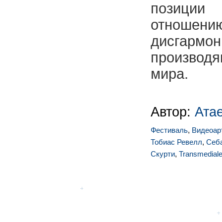
позици
отноше
дисгармо
производ
мира.
Автор:
Ата
Фестиваль
,
Видеоар
Тобиас Ревелл
,
Себ
Скурти
,
Transmedial