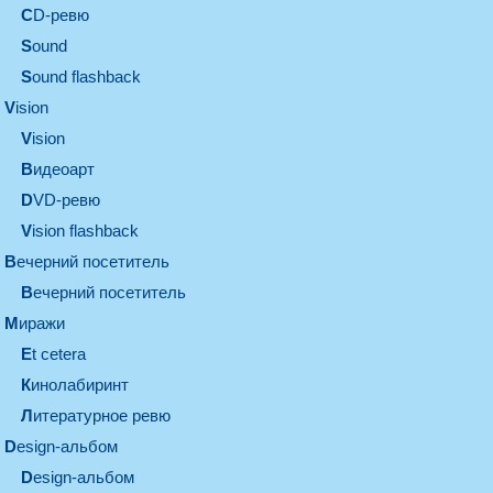
CD-ревю
sound
Sound flashback
vision
vision
видеоарт
DVD-ревю
Vision flashback
вечерний посетитель
вечерний посетитель
миражи
et cetera
кинолабиринт
литературное ревю
design-альбом
design-альбом