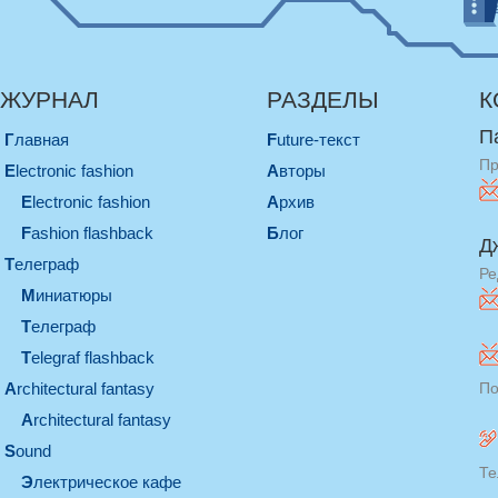
ЖУРНАЛ
РАЗДЕЛЫ
К
П
Главная
Future-текст
Пр
electronic fashion
Авторы
electronic fashion
Архив
Fashion flashback
Блог
Д
телеграф
Ре
миниатюры
телеграф
Telegraf flashback
architectural fantasy
По
architectural fantasy
sound
Те
электрическое кафе