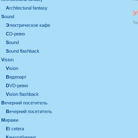
architectural fantasy
sound
Те
электрическое кафе
CD-ревю
sound
Sound flashback
vision
vision
видеоарт
DVD-ревю
Vision flashback
вечерний посетитель
вечерний посетитель
миражи
et cetera
кинолабиринт