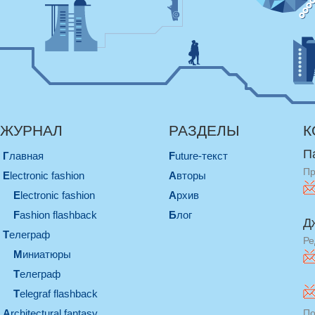
ЖУРНАЛ
РАЗДЕЛЫ
К
П
Главная
Future-текст
Пр
electronic fashion
Авторы
electronic fashion
Архив
Fashion flashback
Блог
Д
телеграф
Ре
миниатюры
телеграф
Telegraf flashback
architectural fantasy
По