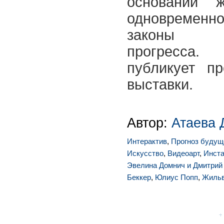
оснований 
одновременн
законы те
прогресс
публикует п
выставки.
Автор:
Атаева 
Интерактив
,
Прогноз будущ
Искусство
,
Видеоарт
,
Инст
Эвелина Домнич и Дмитрий
Беккер
,
Юлиус Попп
,
Жильв