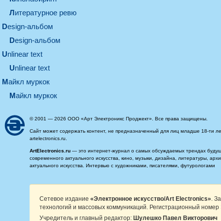
литературное ревю
design-альбом
design-альбом
unlinear text
Unlinear text
майкл муркок
майкл муркок
© 2001 — 2026 ООО «Арт Электроникс Проджект». Все права защищены.
Сайт может содержать контент, не предназначенный для лиц младше 18-ти ле
artelectronics.ru.
ArtElectronics.ru
— это интернет-журнал о самых обсуждаемых трендах будущег
современного актуального искусства, кино, музыки, дизайна, литературы, ар
актуального искусства. Интервью с художниками, писателями, футурологами
Сетевое издание
«Электронное искусство/Art Electronics»
. З
технологий и массовых коммуникаций. Регистрационный номер 
Учредитель и главный редактор:
Шулешко Павел Викторович