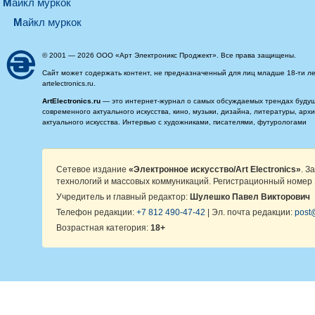
майкл муркок
майкл муркок
© 2001 — 2026 ООО «Арт Электроникс Проджект». Все права защищены.
Сайт может содержать контент, не предназначенный для лиц младше 18-ти ле
artelectronics.ru.
ArtElectronics.ru
— это интернет-журнал о самых обсуждаемых трендах будущег
современного актуального искусства, кино, музыки, дизайна, литературы, ар
актуального искусства. Интервью с художниками, писателями, футурологами
Сетевое издание
«Электронное искусство/Art Electronics»
. З
технологий и массовых коммуникаций. Регистрационный номер 
Учредитель и главный редактор:
Шулешко Павел Викторович
Телефон редакции:
+7 812 490-47-42
| Эл. почта редакции:
post@
Возрастная категория:
18+