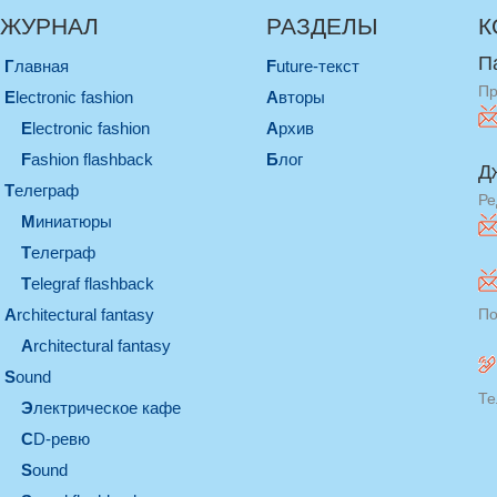
ЖУРНАЛ
РАЗДЕЛЫ
К
П
Главная
Future-текст
Пр
electronic fashion
Авторы
electronic fashion
Архив
Fashion flashback
Блог
Д
телеграф
Ре
миниатюры
телеграф
Telegraf flashback
architectural fantasy
По
architectural fantasy
sound
Те
электрическое кафе
CD-ревю
sound