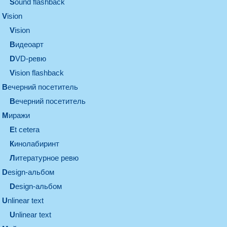
Sound flashback
vision
vision
видеоарт
DVD-ревю
Vision flashback
вечерний посетитель
вечерний посетитель
миражи
et cetera
кинолабиринт
литературное ревю
design-альбом
design-альбом
unlinear text
Unlinear text