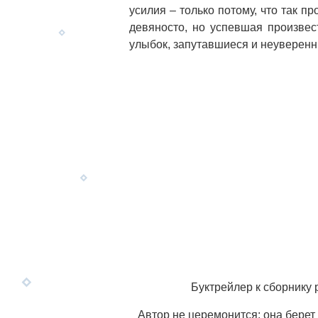
усилия – только потому, что так п
девяносто, но успевшая произве
улыбок, запутавшиеся и неуверенн
Буктрейлер к сборнику
Автор не церемонится: она берет