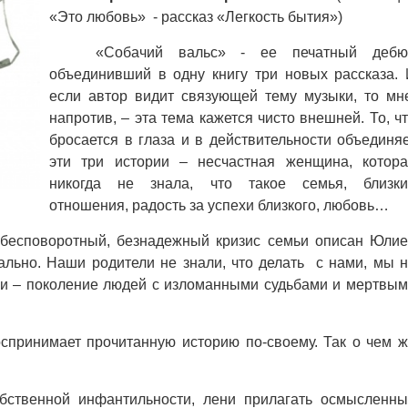
«Это любовь» - рассказ «Легкость бытия»)
«Собачий вальс» - ее печатный дебют
объединивший в одну книгу три новых рассказа.
если автор видит связующей тему музыки, то мн
напротив, – эта тема кажется чисто внешней. То, ч
бросается в глаза и в действительности объединя
эти три истории – несчастная женщина, котор
никогда не знала, что такое семья, близки
отношения, радость за успехи близкого, любовь…
бесповоротный, безнадежный кризис семьи описан Юли
ально. Наши родители не знали, что делать с нами, мы 
ьми – поколение людей с изломанными судьбами и мертвы
ринимает прочитанную историю пo-своему. Так о чем 
твенной инфантильности, лени прилагать осмысленны