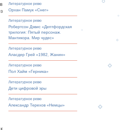
 в
литературное ревю
Орхан Памук «Снег»
ез
литературное ревю
Робертсон Дэвис «Дептфордская
трилогия: Пятый персонаж.
Мантикора. Мир чудес»
литературное ревю
Аласдер Грей «1982, Жанин»
литературное ревю
Пол Хайм «Герника»
литературное ревю
Дети цифровой эры
литературное ревю
Александр Терехов «Немцы»
 к