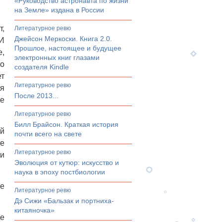
«Руководство астронавта по жизни
на Земле» издана в России
,
литературное ревю
Джейсон Меркоски. Книга 2.0.
 И
Прошлое, настоящее и будущее
е,
электронных книг глазами
то
создателя Kindle
ет
литературное ревю
ая
После 2013...
е
литературное ревю
Билл Брайсон. Краткая история
ей
почти всего на свете
не
литературное ревю
ми
Эволюция от кутюр: искусство и
наука в эпоху постбиологии
же
литературное ревю
Дэ Сижи «Бальзак и портниха-
китаяночка»
е