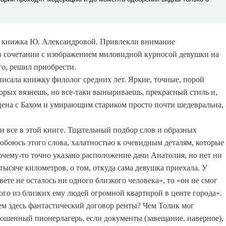
а книжка Ю. Александровой. Привлекли внимание
в сочетании с изображением миловидной курносой девушки на
го, решил приобрести.
писала книжку филолог средних лет. Яркие, точные, порой
торых вязнешь, но все-таки выныриваешь, прекрасный стиль и,
сцена с Бахом и умирающим стариком просто почти шедевральна,
и все в этой книге. Тщательный подбор слов и образных
побоюсь этого слова, халатностью к очевидным деталям, которые
очему-то точно указано расположение дачи Анатолия, но нет ни
тысяче километров, о том, откуда сама девушка приехала. У
вете не осталось ни одного близкого человека», то «он не смог
ого из близких ему людей огромной квартирой в центе города».
ем здесь фантастический договор ренты? Чем Толик мог
брошенный пионерлагерь, если документы (завещание, наверное),