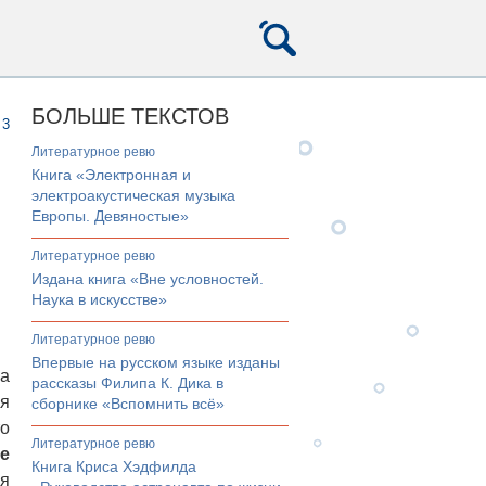
БОЛЬШЕ ТЕКСТОВ
3
литературное ревю
Книга «Электронная и
электроакустическая музыка
Европы. Девяностые»
литературное ревю
Издана книга «Вне условностей.
Наука в искусстве»
литературное ревю
Впервые на русском языке изданы
ла
рассказы Филипа К. Дика в
ая
сборнике «Вспомнить всё»
то
литературное ревю
е
Книга Криса Хэдфилда
я