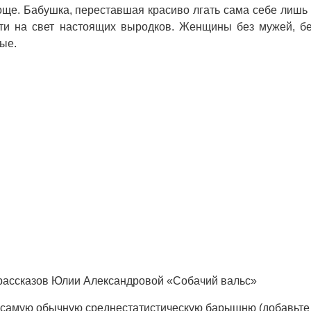
роще. Бабушка, переставшая красиво лгать сама себе лишь
сти на свет настоящих выродков. Женщины без мужей, б
ые.
 рассказов Юлии Александровой «Собачий вальс»
 самую обычную среднестатистическую барышню (добавьте