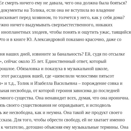
е смерть ничего ему не давала, чего она должна была бояться?
 документы на Толика, если она не вступила во владение
скивает перед хозяином, то толчется у него, как у себя дома?
нужно ничего выдумывать сверхъестественного, никаких
 инопланетных злодеев, чтобы понять и ощутить ужас, таящийся
то и в книге Ю. Александровой показано красочно, даже со
иня наших дней, извините за банальность? Ей, судя по отсылке
», сейчас около 35 лет. Единственный ответ, который
рошлое. Обязаловка и показуха в музыкальной школе,
этот рассадник вшей, где «шевелили челюстями пятьсот
» и т.д., Толик и Изабелла Васильевна – порождение совка и
ьная несвобода, от которой героиня зависима до последней
емного существа. Она ненавидит всех, думая, что она иронична.
язь своего существования не оправдывает, и исподволь
ь же несвободна, как и неумна. Она такой же продукт своего
ссказа. Для того, чтобы обрести свободу, ей не хватает именно
 к читателю, дотошно объясняя ему музыкальные термины. Она