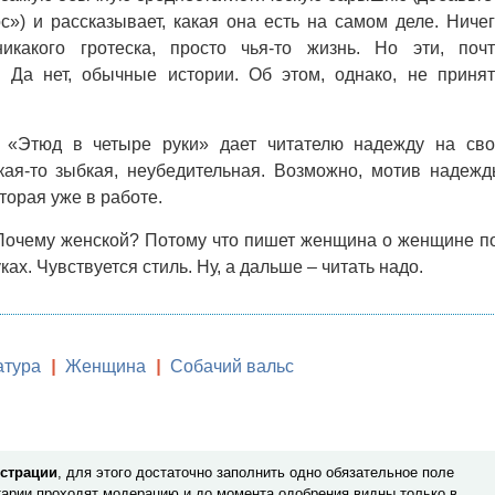
») и рассказывает, какая она есть на самом деле. Ниче
икакого гротеска, просто чья-то жизнь. Но эти, поч
! Да нет, обычные истории. Об этом, однако, не приня
«Этюд в четыре руки» дает читателю надежду на сво
кая-то зыбкая, неубедительная. Возможно, мотив надеж
торая уже в работе.
очему женской? Потому что пишет женщина о женщине п
ках. Чувствуется стиль. Ну, а дальше – читать надо.
атура
|
Женщина
|
Собачий вальс
истрации
, для этого достаточно заполнить одно обязательное поле
арии проходят модерацию и до момента одобрения видны только в