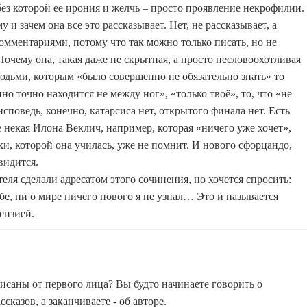
ез которой ее ирония и желчь – просто проявление некрофилии.
и зачем она все это рассказывает. Нет, не рассказывает, а
омментариями, потому что так можно только писать, но не
 Почему она, такая даже не скрытная, а просто несловоохотливая
юдьми, которым «было совершенно не обязательно знать» то
но точно находится не между ног», «только твоё», то, что «не
исповедь, конечно, катарсиса нет, открытого финала нет. Есть
 некая Илона Веклич, например, которая «ничего уже хочет»,
ки, которой она училась, уже не помнит. И нового сфорцандо,
видится.
теля сделали адресатом этого сочинения, но хочется спросить:
ебе, ни о мире ничего нового я не узнал… Это и называется
ензией.
исаны от первого лица? Вы будто начинаете говорить о
сказов, а заканчиваете - об авторе.