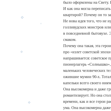
было оформлены на Свету. Е
И как она могла переписать
квартирой? Почему он то заи
Не нова идея того, что не 
голливудских монстров или
в повседневной бытовухе. Э
смаком.
Почему она такая, эта геро
про «излет советской эпохи
напрашивается: советское п
пионерлагерь «Солнышко», 
маленьких человеческих тел
ожившие мумии 90-х. Тотал
капельки всего своего никч
Она высокомерна и даже гр
романтизирует. Но она стол
времени, как и все герои ра
ума. Она высокомерна даже