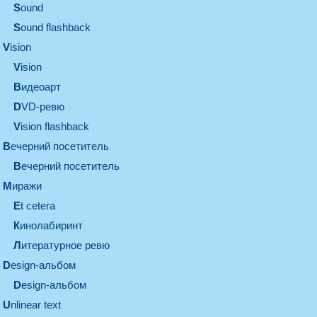
sound
Sound flashback
vision
vision
видеоарт
DVD-ревю
Vision flashback
вечерний посетитель
вечерний посетитель
миражи
et cetera
кинолабиринт
литературное ревю
design-альбом
design-альбом
unlinear text