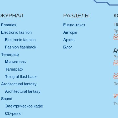
ЖУРНАЛ
РАЗДЕЛЫ
К
П
Главная
Future-текст
Пр
electronic fashion
Авторы
electronic fashion
Архив
Fashion flashback
Блог
Д
телеграф
Ре
миниатюры
телеграф
Telegraf flashback
architectural fantasy
По
architectural fantasy
sound
Те
электрическое кафе
CD-ревю