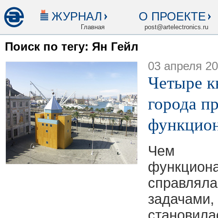
ЖУРНАЛ
О ПРОЕКТЕ
Главная
post@artelectronics.ru
Поиск по тегу: Ян Гейл
03 апреля 2
Четыре к
города п
функцио
Чем 
функцион
справл
задача
станови