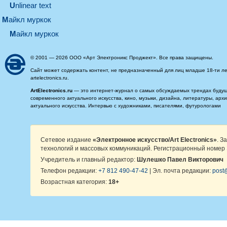
Unlinear text
майкл муркок
майкл муркок
© 2001 — 2026 ООО «Арт Электроникс Проджект». Все права защищены.
Сайт может содержать контент, не предназначенный для лиц младше 18-ти ле
artelectronics.ru.
ArtElectronics.ru
— это интернет-журнал о самых обсуждаемых трендах будущег
современного актуального искусства, кино, музыки, дизайна, литературы, ар
актуального искусства. Интервью с художниками, писателями, футурологами
Сетевое издание
«Электронное искусство/Art Electronics»
. З
технологий и массовых коммуникаций. Регистрационный номер 
Учредитель и главный редактор:
Шулешко Павел Викторович
Телефон редакции:
+7 812 490-47-42
| Эл. почта редакции:
post@
Возрастная категория:
18+