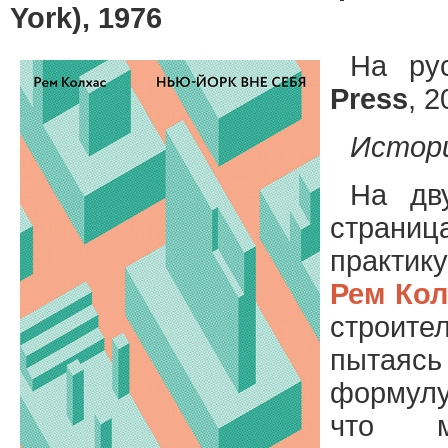
York), 1976
На ру
Press
, 2
Истори
На дв
страни
практ
Рем Кол
строите
пытаяс
формулу
что м