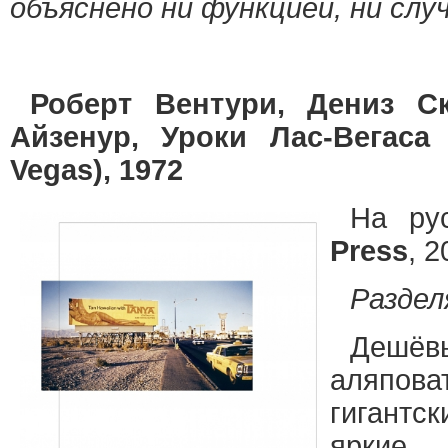
объяснено ни функцией, ни сл
Роберт Вентури, Дениз С
Айзенур, Уроки Лас-Вегаса 
Vegas), 1972
На ру
Press
, 2
Раздел
Дешё
аляпо
гигантс
яркие