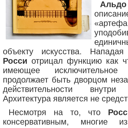
Альд
описан
«арте
уподоби
единич
объекту искусства. Нападая
Росси
отрицал функцию как чт
имеющее исключительное 
продолжает быть дворцом незав
действительности внутри
Архитектура является не средс
Несмотря на то, что
Росс
консервативным, многие и