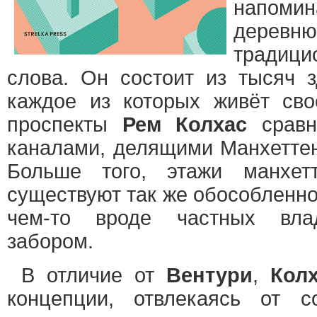
напом
дерев
традиц
слова. Он состоит из тысяч з
каждое из которых живёт св
проспекты
Рем Колхас
сравн
каналами, делящими Манхеттен
Больше того, этажи манхетт
существуют так же обособленно 
чем-то вроде частных влад
забором.
В отличие от
Вентури
,
Кол
концепции, отвлекаясь от с