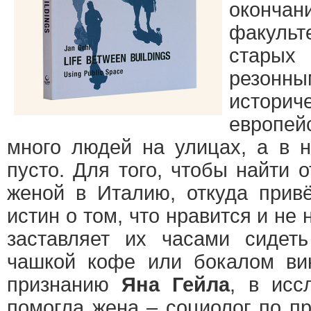
оконча
факуль
старых 
резонны
истор
европей
много людей на улицах, а в н
пусто. Для того, чтобы найти о
женой в Италию, откуда привё
истин о том, что нравится и не
заставляет их часами сидет
чашкой кофе или бокалом ви
признанию
Яна Гейла
, в исс
помогла жена – социолог по п