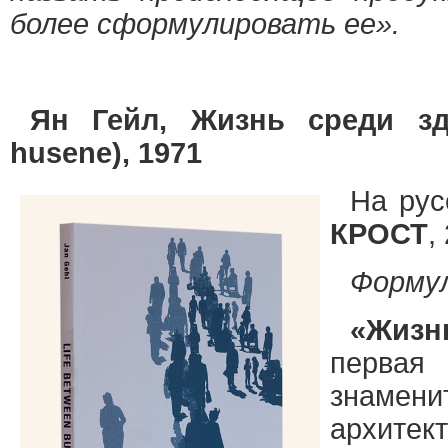
более сформулировать ее».
Ян Гейл, Жизнь среди зд
husene), 1971
На рус
КРОСТ
,
Формул
«Жизн
первая
знаме
архитек