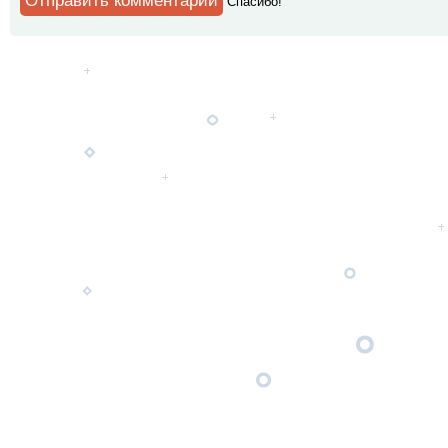
Спaсибо!