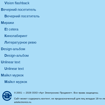
Vision flashback
вечерний посетитель
вечерний посетитель
миражи
et cetera
кинолабиринт
литературное ревю
design-альбом
design-альбом
unlinear text
Unlinear text
майкл муркок
майкл муркок
© 2001 — 2026 ООО «Арт Электроникс Проджект». Все права защищены.
Сайт может содержать контент, не предназначенный для лиц младше 18-ти ле
artelectronics.ru.