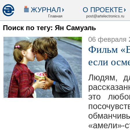
ЖУРНАЛ
О ПРОЕКТЕ
Главная
post@artelectronics.ru
Поиск по тегу: Ян Самуэль
06 февраля 
Фильм «В
если осм
Людям, д
рассказа
это любо
посочу
обманчи
«амели»