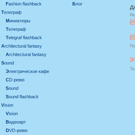
Fashion flashback
Блог
Д
телеграф
Ре
миниатюры
телеграф
Telegraf flashback
architectural fantasy
По
architectural fantasy
sound
Те
электрическое кафе
CD-ревю
sound
Sound flashback
vision
vision
видеоарт
DVD-ревю