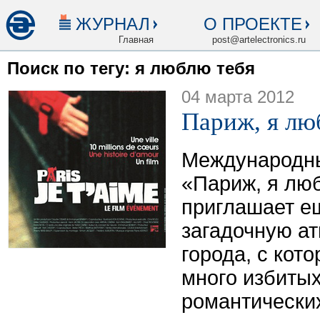
ЖУРНАЛ
О ПРОЕКТЕ
Главная
post@artelectronics.ru
Поиск по тегу: я люблю тебя
04 марта 2012
Париж, я лю
Международны
«Париж, я лю
приглашает ещ
загадочную а
города, с кот
много избиты
романтически