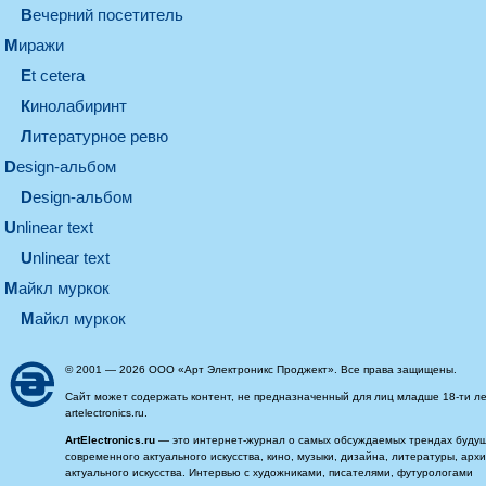
вечерний посетитель
миражи
et cetera
кинолабиринт
литературное ревю
design-альбом
design-альбом
unlinear text
Unlinear text
майкл муркок
майкл муркок
© 2001 — 2026 ООО «Арт Электроникс Проджект». Все права защищены.
Сайт может содержать контент, не предназначенный для лиц младше 18-ти ле
artelectronics.ru.
ArtElectronics.ru
— это интернет-журнал о самых обсуждаемых трендах будущег
современного актуального искусства, кино, музыки, дизайна, литературы, ар
актуального искусства. Интервью с художниками, писателями, футурологами