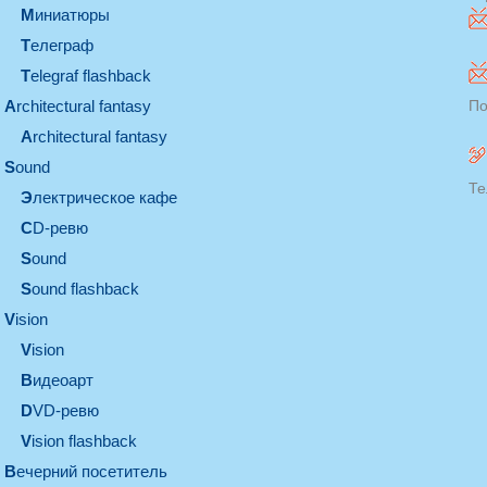
миниатюры
телеграф
Telegraf flashback
architectural fantasy
По
architectural fantasy
sound
Те
электрическое кафе
CD-ревю
sound
Sound flashback
vision
vision
видеоарт
DVD-ревю
Vision flashback
вечерний посетитель