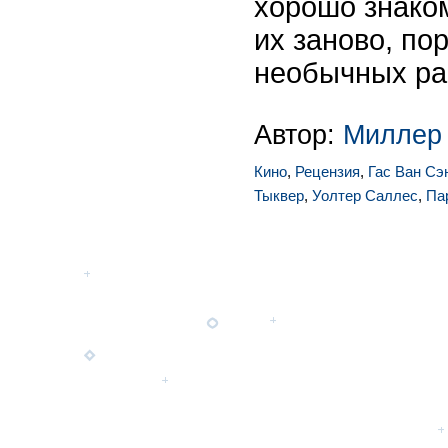
хорошо знако
их заново, по
необычных рак
Автор:
Миллер
Кино
,
Рецензия
,
Гас Ван Сэ
Тыквер
,
Уолтер Саллес
,
Па