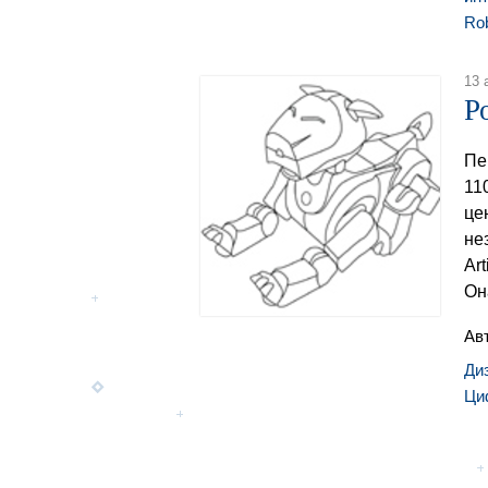
Ro
13 
Р
Пе
11
це
не
Аrt
Он
Ав
Ди
Ци