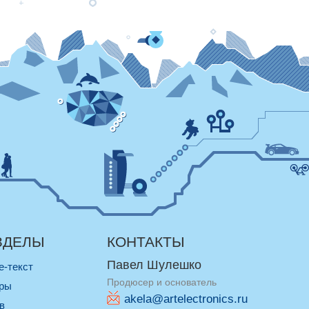
ЗДЕЛЫ
КОНТАКТЫ
Павел Шулешко
re-текст
Продюсер и основатель
оры
akela@artelectronics.ru
ив