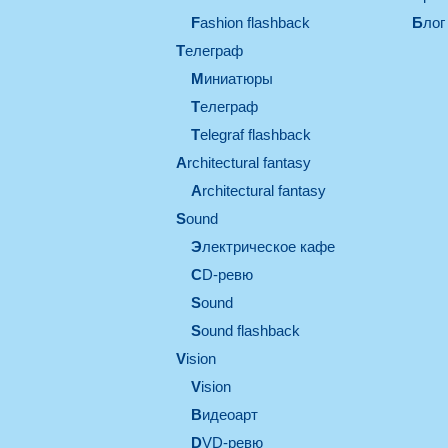
Fashion flashback
Блог
телеграф
миниатюры
телеграф
Telegraf flashback
architectural fantasy
architectural fantasy
sound
электрическое кафе
CD-ревю
sound
Sound flashback
vision
vision
видеоарт
DVD-ревю