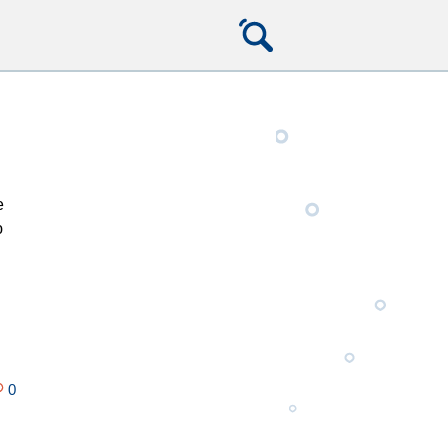
е
ю
0