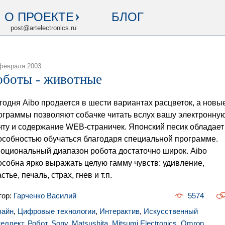
О ПРОЕКТЕ
БЛОГ
post@artelectronics.ru
февраля 2003
оботы - животные
годня Aibo продается в шести вариантах расцветок, а новы
ограммы позволяют собачке читать вслух вашу электронну
чту и содержание WEB-страничек. Японский песик обладает
особностью обучаться благодаря специальной программе.
оциональный диапазон робота достаточно широк. Aibo
особна ярко выражать целую гамму чувств: удивление,
стье, печаль, страх, гнев и т.п.
тор:
Гарченко Василий
5574
зайн
,
Цифровые технологии
,
Интерактив
,
Искусственный
теллект
,
Робот
,
Sony
,
Matsushita
,
Mitsumi Electronics
,
Omron
,