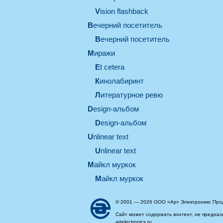
Vision flashback
вечерний посетитель
вечерний посетитель
миражи
et cetera
кинолабиринт
литературное ревю
design-альбом
design-альбом
unlinear text
Unlinear text
майкл муркок
майкл муркок
© 2001 — 2026 ООО «Арт Электроникс Про
Сайт может содержать контент, не предназ
artelectronics.ru.