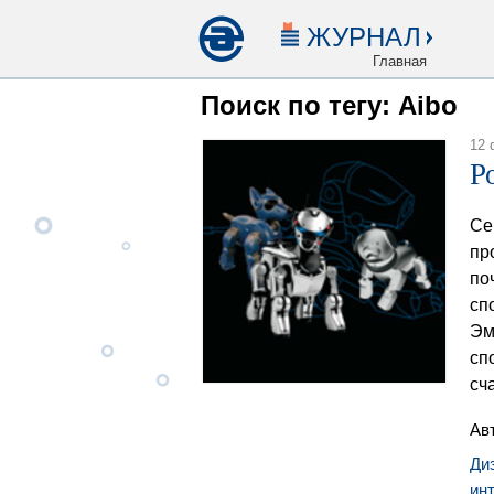
ЖУРНАЛ
Главная
Поиск по тегу: Aibo
12 
Р
Се
пр
по
сп
Эм
сп
сча
Ав
Ди
ин