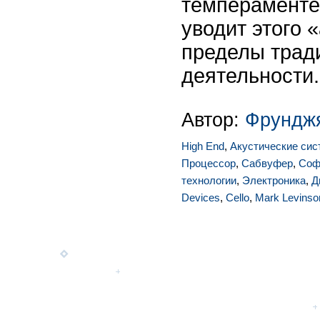
темпераменте
уводит этого 
пределы трад
деятельности.
Автор:
Фрунджя
High End
,
Акустические си
Процессор
,
Сабвуфер
,
Соф
технологии
,
Электроника
,
Д
Devices
,
Cello
,
Mark Levinso