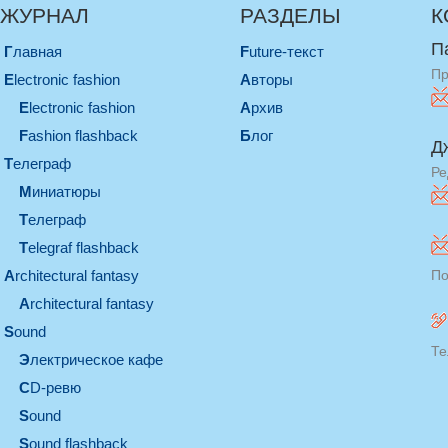
ЖУРНАЛ
РАЗДЕЛЫ
К
П
Главная
Future-текст
Пр
electronic fashion
Авторы
electronic fashion
Архив
Fashion flashback
Блог
Д
телеграф
Ре
миниатюры
телеграф
Telegraf flashback
architectural fantasy
По
architectural fantasy
sound
Те
электрическое кафе
CD-ревю
sound
Sound flashback