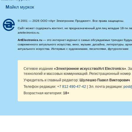
майкл муркок
© 2001 — 2026 ООО «Арт Электроникс Проджект». Все права защищены.
Сайт может содержать контент, не предназначенный для лиц младше 18-ти ле
artelectronics.ru.
ArtElectronics.ru
— это интернет-журнал о самых обсуждаемых трендах будущег
современного актуального искусства, кино, музыки, дизайна, литературы, ар
актуального искусства. Интервью с художниками, писателями, футурологами
Сетевое издание
«Электронное искусство/Art Electronics»
. З
технологий и массовых коммуникаций. Регистрационный номер 
Учредитель и главный редактор:
Шулешко Павел Викторович
Телефон редакции:
+7 812 490-47-42
| Эл. почта редакции:
post@
Возрастная категория:
18+