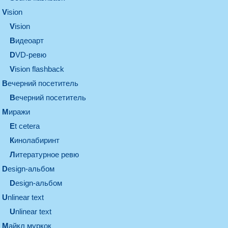
vision
vision
видеоарт
DVD-ревю
Vision flashback
вечерний посетитель
вечерний посетитель
миражи
et cetera
кинолабиринт
литературное ревю
design-альбом
design-альбом
unlinear text
Unlinear text
майкл муркок