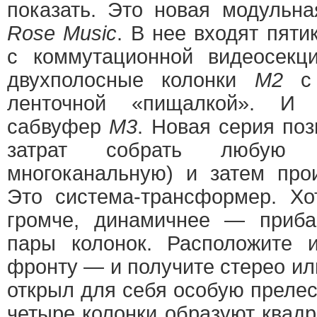
показать. Это новая модульн
Rose Music
. В нее входят пят
с коммутационной видеосек
двухполосные колонки
M2
с 
ленточной «пищалкой». 
сабвуфер
M3
. Новая серия по
затрат собрать любую с
многоканальную) и затем про
Это система-трансформер. Хо
громче, динамичнее — прибав
пары колонок. Расположите 
фронту — и получите стерео или
открыл для себя особую прелес
четыре колонки образуют квадра