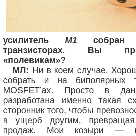
усилитель
M1
собран н
транзисторах. Вы пр
«полевикам»?
МЛ:
Ни в коем случае. Хоро
собрать и на биполярных т
MOSFET’ах. Просто в да
разработана именно такая 
сторонник того, чтобы превозно
в ущерб другим, превращая
продаж. Мои козыри — кач