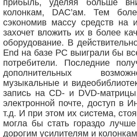
прибыль, уделяя больше вн
колонкам, DAC’ам. Тем боле
сэкономив массу средств на и
захочет вложить их в более ка
оборудование. В действительн
End на базе PC выиграли бы все
потребители. Последние пол
дополнительных возмож
музыкальные и видеобиблиотек
запись на CD- и DVD-матрицы
электронной почте, доступ в И
т.д. И при этом их система, ст
могла бы стать гораздо лучш
дорогим усилителям и колонкам