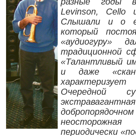
разные годы 
Levinson, Cello
Слышали и о е
который посто
«аудиогуру» д
традиционной с
«Талантливый и
и даже «ска
характеризу
Очередной су
экстраваган
добропорядоч
неосторожна
периодически «п