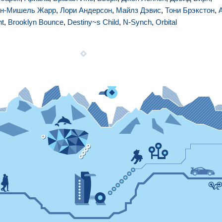
н-Мишель Жарр
,
Лори Андерсон
,
Майлз Дэвис
,
Тони Брэкстон
,
A
nt
,
Brooklyn Bounce
,
Destiny~s Child
,
N-Synch
,
Orbital