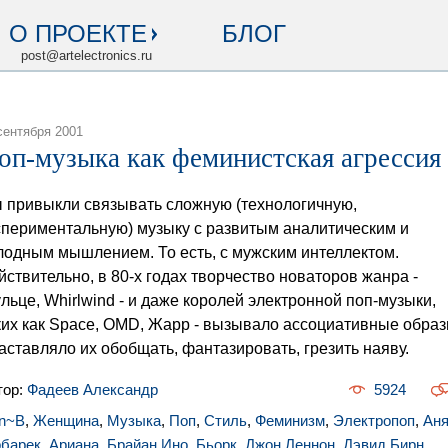
О ПРОЕКТЕ
БЛОГ
post@artelectronics.ru
сентября 2001
оп-музыка как феминистская агрессия
 привыкли связывать сложную (технологичную,
спериментальную) музыку с развитым аналитическим и
лодным мышлением. То есть, с мужским интеллектом.
йствительно, в 80-х годах творчество новаторов жанра -
льце, Whirlwind - и даже королей электронной поп-музыки,
ких как Space, OMD, Жарр - вызывало ассоциативные обра
заставляло их обобщать, фантазировать, грезить наяву.
тор:
Фадеев Александр
5924
n~B
,
Женщина
,
Музыка
,
Поп
,
Стиль
,
Феминизм
,
Электропоп
,
Ан
рбарек
,
Ариана
,
Брайан Ино
,
Бьорк
,
Джон Леннон
,
Дэвид Бирн
,