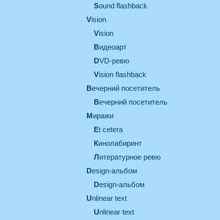
Sound flashback
vision
vision
видеоарт
DVD-ревю
Vision flashback
вечерний посетитель
вечерний посетитель
миражи
et cetera
кинолабиринт
литературное ревю
design-альбом
design-альбом
unlinear text
Unlinear text