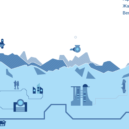
Жа
Be