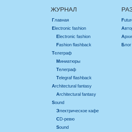
ЖУРНАЛ
РА
Главная
Futu
electronic fashion
Авт
electronic fashion
Арх
Fashion flashback
Блог
телеграф
миниатюры
телеграф
Telegraf flashback
architectural fantasy
architectural fantasy
sound
электрическое кафе
CD-ревю
sound