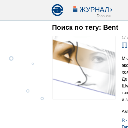
ЖУРНАЛ
Главная
Поиск по тегу: Bent
17 
П
Мы
эк
хо
Де
Шу
та
и 
Ав
R~
Га