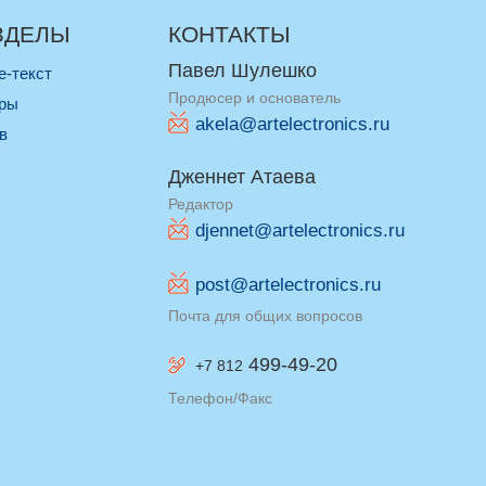
ЗДЕЛЫ
КОНТАКТЫ
Павел Шулешко
re-текст
Продюсер и основатель
оры
akela@artelectronics.ru
ив
Дженнет Атаева
Редактор
djennet@artelectronics.ru
post@artelectronics.ru
Почта для общих вопросов
499-49-20
+7 812
Телефон/Факс