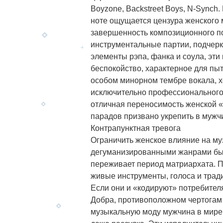
Boyzone, Backstreet Boys, N-Synch
ноте ощущается цензура женского 
завершенность композиционного по
инструментальные партии, подчер
элементы рэпа, фанка и соула, эт
беспокойство, характерное для пыт
особом минорном тембре вокала, х
исключительно профессиональног
отличная переносимость женской «
парадов призвано укрепить в мужч
Контрапунктная тревога
Ограничить женское влияние на му
дегуманизированными жанрами был
переживает период матриархата. 
живые инструменты, голоса и трад
Если они и «кодируют» потребителя
Добра, противоположном чертогам
музыкальную моду мужчина в мире