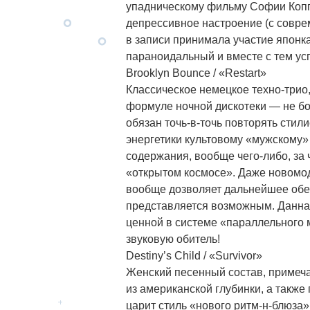
упадническому фильму Софии Коппо
депрессивное настроение (с соврем
в записи принимала участие японка
параноидальный и вместе с тем у
Brooklyn Bounce / «Restart»
Классическое немецкое техно-трио
формуле ночной дискотеки — не бо
обязан точь-в-точь повторять сти
энергетики культовому «мужскому»
содержания, вообще чего-либо, за 
«открытом космосе». Даже новомод
вообще дозволяет дальнейшее обез
представляется возможным. Данная
ценной в системе «параллельного м
звуковую обитель!
Destiny’s Child / «Survivor»
Женский песенный состав, примеч
из американской глубинки, а также
царит стиль «нового ритм-н-блюза»