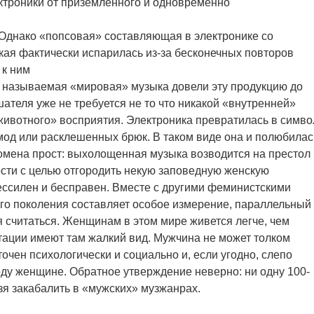
ктроники от приземленного и одновременно
Однако «попсовая» составляющая в электронике со
кая фактически испарилась из-за бесконечных повторов
 к ним
к называемая «мировая» музыка довели эту продукцию до
шателя уже не требуется не то что никакой «внутренней»
«животного» восприятия. Электроника превратилась в симво
мод или расклешенных брюк. В таком виде она и полюбилас
омена прост: выхолощенная музыка возводится на престол
сти с целью отгородить некую заповедную женскую
ессилен и бесправен. Вместе с другими феминистскими
го поколения составляет особое измерение, параллельный
я считаться. Женщинам в этом мире живется легче, чем
ации имеют там жалкий вид. Мужчина не может толком
точен психологически и социально и, если угодно, слепо
оду женщине. Обратное утверждение неверно: ни одну 100-
я закабалить в «мужских» музжанрах.