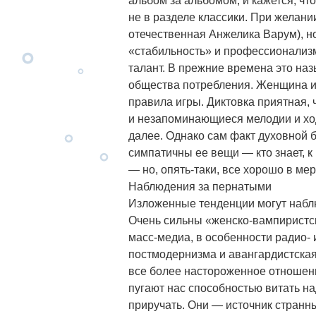
альбом за альбомом, и кажется, чт
не в разделе классики. При желани
отечественная Анжелика Варум), но
«стабильность» и профессионализ
талант. В прежние времена это наз
общества потребления. Женщина и 
правила игры. Диктовка приятная,
и незапоминающиеся мелодии и ход
далее. Однако сам факт духовной 
симпатичны ее вещи — кто знает, к
— но, опять-таки, все хорошо в мер
Наблюдения за пернатыми
Изложенные тенденции могут наблю
Очень сильны «женско-вампиристск
масс-медиа, в особенности радио- 
постмодернизма и авангардистска
все более настороженное отношени
пугают нас способностью витать на
приручать. Они — источник странны