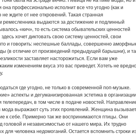
о Тони была на эстраде вечно. Певица не на пике моды, но и
и она профессионально исполнит все что угодно (как и
 не ждите от нее откровений. Такая странная
м ремесленника выдаются за достижение и подлинный
ывалось «кич», то есть система обывательских ценностей
здесь хочет диктовать свою систему ценностей, свои
 что и говорить: неспешные баллады, совершенно аморфны
ы (в отличие от произведений предыдущей барышни), и та
безликости заставляет насторожиться. Если вам уже
 каким изменениям вкуса это вас приведет. Хотеть не вредн
у.
даться где угодно, не только в современной поп-музыке.
ие» аспекты и дегуманизированная эстетика в организаци
и телепередач, в том числе в подаче новостей. Направлени
я мода выражают суть этих проявлений. Женщина вызывае
е к себе. Примерно так же воспринимаются птицы. Они
д головой и независимостью от нашего мира. Их трудно
х для человека недомоганий. Остается вспомнить строки и