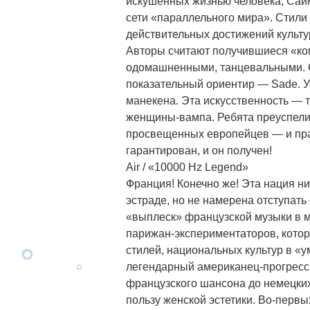
искушенных жизнью человека, Сай
сети «параллельного мира». Стили
действительных достижений культу
Авторы считают получившиеся «ко
одомашненными, танцевальными. Сре
показательный ориентир — Sade. У
манекена. Эта искусственность — 
женщины-вампа. Ребята преуспели
просвещенных европейцев — и пра
гарантирован, и он получен!
Air / «10000 Hz Legend»
Франция! Конечно же! Эта нация ни
эстраде, но не намерена отступат
«выплеск» французской музыки в 
парижан-экспериментаторов, котор
стилей, национальных культур в «
легендарный американец-прогресси
французского шансона до немецких
пользу женской эстетики. Во-первы