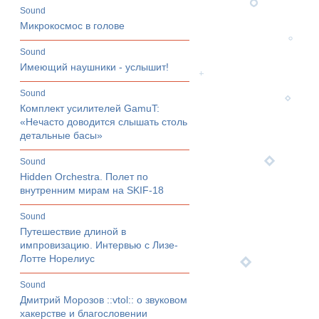
sound
Микрокосмос в голове
sound
Имеющий наушники - услышит!
sound
Комплект усилителей GamuT:
«Нечасто доводится слышать столь
детальные басы»
sound
Hidden Orchestra. Полет по
внутренним мирам на SKIF-18
sound
Путешествие длиной в
импровизацию. Интервью с Лизе-
Лотте Норелиус
sound
Дмитрий Морозов ::vtol:: о звуковом
хакерстве и благословении