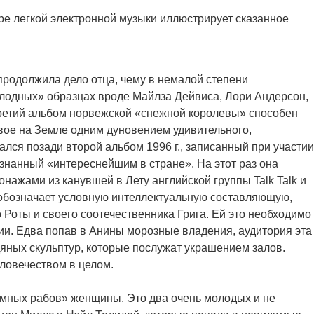
е легкой электронной музыки иллюстрирует сказанное
продолжила дело отца, чему в немалой степени
лодных» образцах вроде Майлза Дейвиса, Лори Андерсон,
 Третий альбом норвежской «снежной королевы» способен
живое на Земле одним дуновением удивительного,
лся позади второй альбом 1996 г., записанный при участии
изнанный «интереснейшим в стране». На этот раз она
нажами из канувшей в Лету английской группы Talk Talk и
обозначает условную интеллектуальную составляющую,
 Роты и своего соотечественника Грига. Ей это необходимо
ии. Едва попав в Анины морозные владения, аудитория эта
яных скульптур, которые послужат украшением залов.
ловечеством в целом.
емных рабов» женщины. Это два очень молодых и не