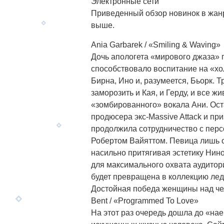
Электронные сети
Приведенный обзор новинок в жанр
выше.
Ania Garbarek / «Smiling & Waving»
Дочь апологета «мирового джаза» 
способствовало воспитание на «хо
Бирна, Ино и, разумеется, Бьорк.
заморозить и Кая, и Герду, и все 
«зомбированного» вокала Ани. Оста
продюсера экс-Massive Attack и пр
продолжила сотрудничество с персо
Робертом Вайяттом. Певица лишь 
насильно притягивая эстетику Нино
для максимального охвата аудитор
будет превращена в коллекцию лед
Достойная победа женщины над че
Bent / «Programmed To Love»
На этот раз очередь дошла до «на