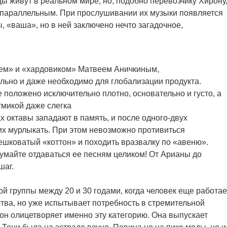
ы живут в реальном мире, но, подобно перевозчику Хирону
 параллельным. При прослушивании их музыки появляется
ы, «ваша», но в ней заключено нечто загадочное,
цем» и «хардовиком» Матвеем Аничкиным,
льно и даже необходимо для глобализации продукта.
оложено исключительно плотно, основательно и густо, а
тмикой даже слегка
 октавы западают в память, и после одного-двух
х мурлыкать. При этом невозможно противиться
ешковатый «коттон» и походить вразвалку по «авеню».
думайте отдаваться ее песням целиком! От Арианы до
шаг.
й группы между 20 и 30 годами, когда человек еще работае
ства, но уже испытывает потребность в стремительной
он олицетворяет именно эту категорию. Она выпускает