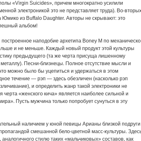
лы «Virgin Suicides», причем многократно усилили
енной электроникой это не представляет труда). Во-вторых
 Юмико из Buffalo Daughter. Авторы не скрывают: это
спешный альбом!
, построенное наподобие архетипа Boney M по механическо
льше и не меньше. Каждый новый продукт этой культуры
листику предыдущего (та же черта присуща лишенному
 металлу). Песни-близнецы. Полное отсутствие мысли и
что можно было бы уцепиться и удержаться в этом
ное течение — рэп — здесь обезличен (насколько рэп
личивание), и определить жанр такой электроники не
 черта «женского кича» является наиболее сильной и
ира». Пусть мужчина только попробует сунуться в эту
ательный наличием у юной певицы Арианы близкой подруги
 пропагандой смешанной бело-цветной масс-культуры. Здес
, аналогичного стилю таких «мальчиковых» составов, как