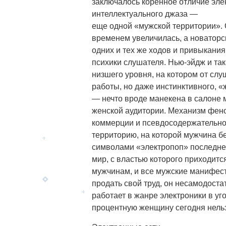
заключалось коренное отличие эле
интеллектуального джаза —
еще одной «мужской территории». 
временем увеличилась, а новаторс
одних и тех же ходов и привыкания
психики слушателя. Нью-эйдж и та
низшего уровня, на котором от слу
работы, но даже инстинктивного, 
— нечто вроде манекена в салоне 
женской аудитории. Механизм фен
коммерции и псевдосодержательно
территорию, на которой мужчина б
символами «электропоп» последне
мир, с властью которого приходитс
мужчинам, и все мужские манифест
продать свой труд, он несамодоста
работает в жанре электроники в уг
процентную женщину сегодня нельз