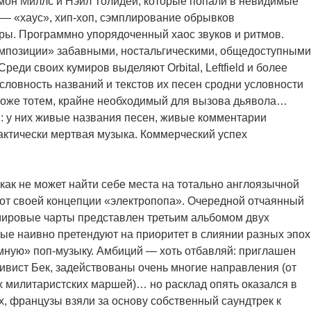
мон Миллс и Нэйл Толидей, которые попали в невидимые
 — «хаус», хип-хоп, сэмплирование обрывков
ры. Программно упорядоченный хаос звуков и ритмов.
мпозиции» забавными, ностальгическими, общедоступными
ди своих кумиров выделяют Orbital, Leftfield и более
словность названий и текстов их песен сродни условности
тоже тотем, крайне необходимый для вызова дьявола…
: у них живые названия песен, живые комментарии
ктически мертвая музыка. Коммерческий успех
как не может найти себе места на тотально англоязычной
ь от своей концепции «электропопа». Очередной отчаянный
мировые чарты представлен третьим альбомом двух
ые наивно претендуют на приоритет в слиянии разных эпох
умную» поп-музыку. Амбиций — хоть отбавляй: приглашен
вист Бек, задействованы очень многие направления (от
 милитаристских маршей)… но расклад опять оказался в
х, французы взяли за основу собственный саундтрек к