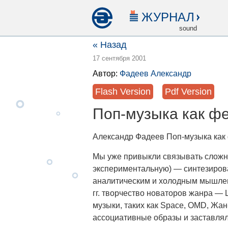
ЖУРНАЛ
sound
« Назад
17 сентября 2001
Автор:
Фадеев Александр
Flash Version
Pdf Version
Поп-музыка как ф
Александр Фадеев Поп-музыка как
Мы уже привыкли связывать сложн
экспериментальную) — синтезиров
аналитическим и холодным мышлени
гг. творчество новаторов жанра — 
музыки, таких как Space, OMD, Жан
ассоциативные образы и заставляло