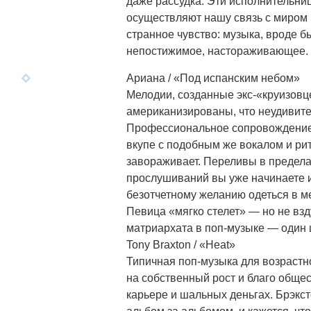
даже рассудка. Эти исполнительниц
осуществляют нашу связь с миром
странное чувство: музыка, вроде б
непостижимое, настораживающее.
Ариана / «Под испанским небом»
Мелодии, созданные экс-«круизов
американизированы, что неудивите
Профессиональное сопровождение п
вкупе с подобным же вокалом и ри
завораживает. Переливы в пределах
прослушиваний вы уже начинаете и
безотчетному желанию одеться в м
Певица «мягко стелет» — но не вз
матриархата в поп-музыке — один 
Tony Braxton / «Heat»
Типичная поп-музыка для возрастно
на собственный рост и благо обще
карьере и шальных деньгах. Брэкст