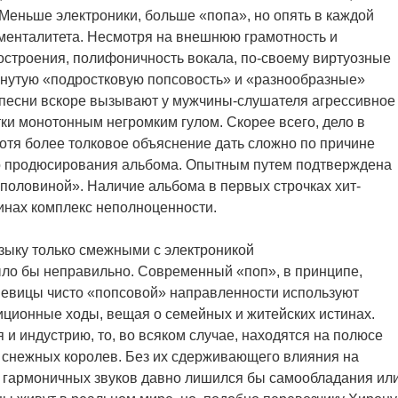
. Меньше электроники, больше «попа», но опять в каждой
менталитета. Несмотря на внешнюю грамотность и
строения, полифоничность вокала, по-своему виртуозные
кнутую «подростковую попсовость» и «разнообразные»
и песни вскоре вызывают у мужчины-слушателя агрессивное
ки монотонным негромким гулом. Скорее всего, дело в
отя более толковое объяснение дать сложно по причине
о продюсирования альбома. Опытным путем подтверждена
половиной». Наличие альбома в первых строчках хит-
инах комплекс неполноценности.
зыку только смежными с электроникой
о бы неправильно. Современный «поп», в принципе,
Певицы чисто «попсовой» направленности используют
иционные ходы, вещая о семейных и житейских истинах.
 и индустрию, то, во всяком случае, находятся на полюсе
 снежных королев. Без их сдерживающего влияния на
 гармоничных звуков давно лишился бы самообладания ил