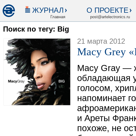
ЖУРНАЛ
О ПРОЕКТЕ
Главная
post@artelectronics.ru
Поиск по тегу: Big
21 марта 2012
Macy Grey «
Macy Gray — 
обладающая 
голосом, хри
напоминает г
афроамерикан
и Ареты Фран
похоже, не о