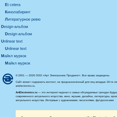
et cetera
кинолабиринт
литературное ревю
design-альбом
design-альбом
unlinear text
Unlinear text
майкл муркок
майкл муркок
© 2001 — 2026 ООО «Арт Электроникс Проджект». Все права защищены.
Сайт может содержать контент, не предназначенный для лиц младше 18-ти ле
artelectronics.ru.
ArtElectronics.ru
— это интернет-журнал о самых обсуждаемых трендах будущег
современного актуального искусства, кино, музыки, дизайна, литературы, ар
актуального искусства. Интервью с художниками, писателями, футурологами