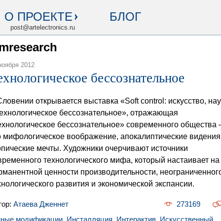
О ПРОЕКТЕ
БЛОГ
post@artelectronics.ru
omresearch
ноября 2012
ехнологическое бессознательное
Словении открывается выставка «Soft control: искусство, на
технологическое бессознательное», отражающая
ехнологическое бессознательное» современного общества 
о мифологическое воображение, апокалиптические видения
опические мечты. Художники очерчивают источники
временного технологического мифа, который настаивает на
рманентной ценности производительности, неограниченног
хнологического развития и экономической экспансии.
тор:
Атаева Дженнет
273169
нные модификации
,
Инсталляция
,
Интерактив
,
Искусственный