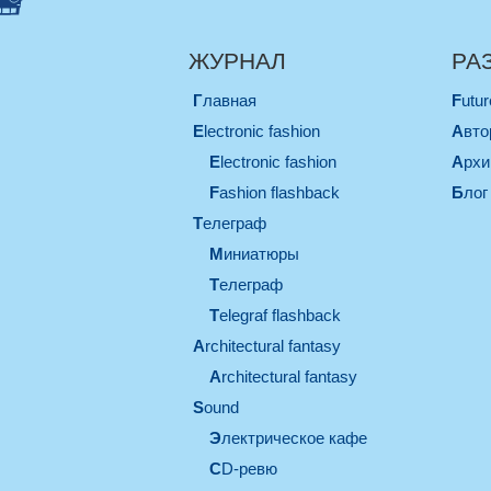
ЖУРНАЛ
РА
Главная
Futu
electronic fashion
Авт
electronic fashion
Арх
Fashion flashback
Блог
телеграф
миниатюры
телеграф
Telegraf flashback
architectural fantasy
architectural fantasy
sound
электрическое кафе
CD-ревю