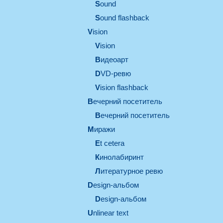
sound
Sound flashback
vision
vision
видеоарт
DVD-ревю
Vision flashback
вечерний посетитель
вечерний посетитель
миражи
et cetera
кинолабиринт
литературное ревю
design-альбом
design-альбом
unlinear text