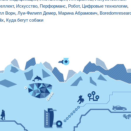
теллект
,
Искусство
,
Перформанс
,
Робот
,
Цифровые технологии
,
лл Ворн
,
Луи-Филипп Демер
,
Марина Абрамович
,
Boredomresear
lix
,
Куда бегут собаки