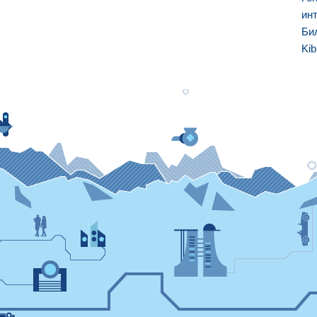
ин
Би
Kib