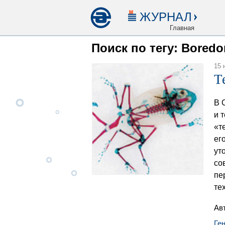
ЖУРНАЛ
Главная
Поиск по тегу: Bored
15 
Т
В 
и 
«т
ег
ут
со
пе
те
Ав
Ге