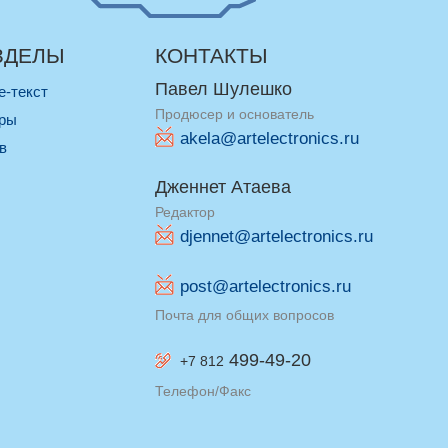
ЗДЕЛЫ
КОНТАКТЫ
Павел Шулешко
re-текст
Продюсер и основатель
оры
akela@artelectronics.ru
ив
Дженнет Атаева
Редактор
djennet@artelectronics.ru
post@artelectronics.ru
Почта для общих вопросов
499-49-20
+7 812
Телефон/Факс