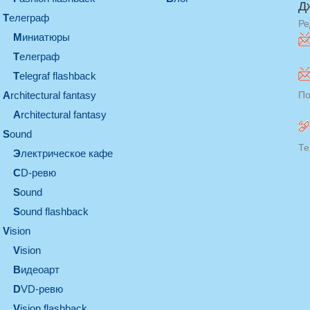
Д
телеграф
Ре
миниатюры
телеграф
Telegraf flashback
architectural fantasy
По
architectural fantasy
sound
Те
электрическое кафе
CD-ревю
sound
Sound flashback
vision
vision
видеоарт
DVD-ревю
Vision flashback