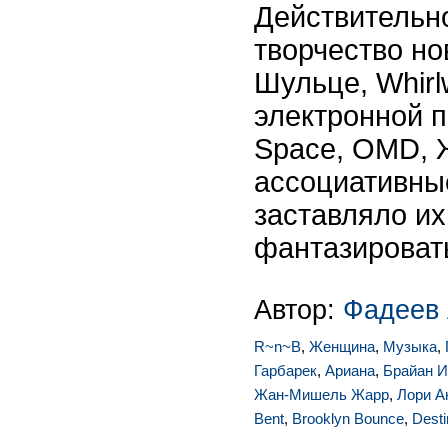
Действительно
творчество но
Шульце, Whirl
электронной п
Space, OMD, 
ассоциативны
заставляло их
фантазировать
Автор:
Фадеев 
R~n~B
,
Женщина
,
Музыка
,
Гарбарек
,
Ариана
,
Брайан И
Жан-Мишель Жарр
,
Лори А
Bent
,
Brooklyn Bounce
,
Desti