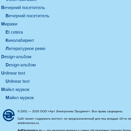
вечерний посетитель
вечерний посетитель
миражи
et cetera
кинолабиринт
литературное ревю
design-альбом
design-альбом
unlinear text
Unlinear text
майкл муркок
майкл муркок
© 2001 — 2026 ООО «Арт Электроникс Проджект». Все права защищены.
Сайт может содержать контент, не предназначенный для лиц младше 18-ти ле
artelectronics.ru.
ArtElectronics.ru
— это интернет-журнал о самых обсуждаемых трендах будущег