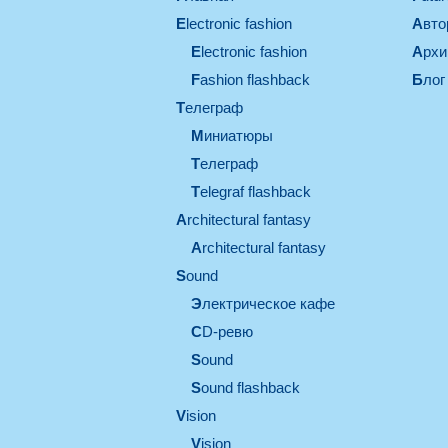
electronic fashion
Авт
electronic fashion
Арх
Fashion flashback
Блог
телеграф
миниатюры
телеграф
Telegraf flashback
architectural fantasy
architectural fantasy
sound
электрическое кафе
CD-ревю
sound
Sound flashback
vision
vision