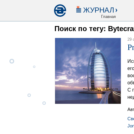
ЖУРНАЛ
Главная
Поиск по тегу: Bytecraf
29 
P
Ис
ег
во
об
С 
не
Ав
Св
Jon