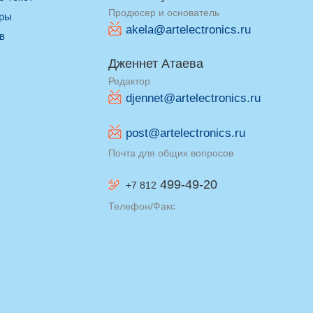
Продюсер и основатель
оры
akela@artelectronics.ru
ив
Дженнет Атаева
Редактор
djennet@artelectronics.ru
post@artelectronics.ru
Почта для общих вопросов
499-49-20
+7 812
Телефон/Факс