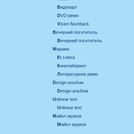
видеоарт
DVD-ревю
Vision flashback
вечерний посетитель
вечерний посетитель
миражи
et cetera
кинолабиринт
литературное ревю
design-альбом
design-альбом
unlinear text
Unlinear text
майкл муркок
майкл муркок