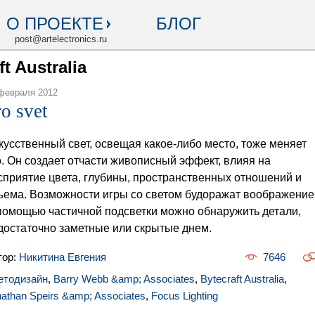
О ПРОЕКТЕ
БЛОГ
post@artelectronics.ru
t Australia
февраля 2012
ro svet
кусственный свет, освещая какое-либо место, тоже меняет
о. Он создает отчасти живописный эффект, влияя на
сприятие цвета, глубины, пространственных отношений и
ъема. Возможности игры со светом будоражат воображение
помощью частичной подсветки можно обнаружить детали,
достаточно заметные или скрытые днем.
тор:
Никитина Евгения
7646
етодизайн
,
Barry Webb &amp; Associates
,
Bytecraft Australia
,
athan Speirs &amp; Associates
,
Focus Lighting