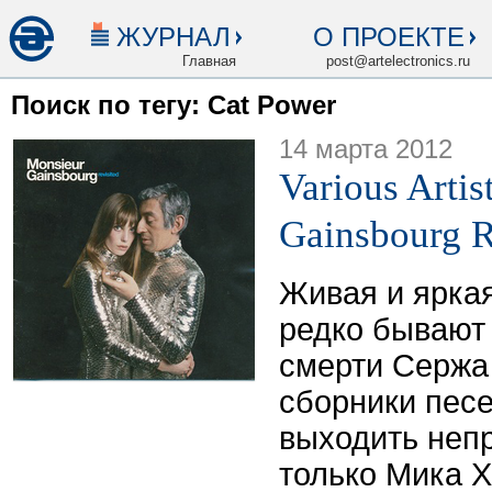
ЖУРНАЛ
О ПРОЕКТЕ
Главная
post@artelectronics.ru
Поиск по тегу: Cat Power
14 марта 2012
Various Arti
Gainsbourg R
Живая и яркая
редко бывают
смерти Сержа 
сборники песе
выходить непр
только Мика Х