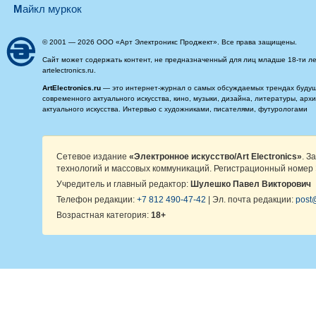
майкл муркок
© 2001 — 2026 ООО «Арт Электроникс Проджект». Все права защищены.
Сайт может содержать контент, не предназначенный для лиц младше 18-ти ле
artelectronics.ru.
ArtElectronics.ru
— это интернет-журнал о самых обсуждаемых трендах будущег
современного актуального искусства, кино, музыки, дизайна, литературы, ар
актуального искусства. Интервью с художниками, писателями, футурологами
Сетевое издание
«Электронное искусство/Art Electronics»
. З
технологий и массовых коммуникаций. Регистрационный номер 
Учредитель и главный редактор:
Шулешко Павел Викторович
Телефон редакции:
+7 812 490-47-42
| Эл. почта редакции:
post@
Возрастная категория:
18+