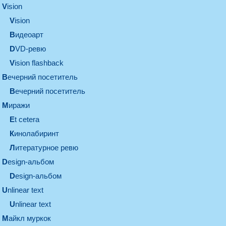
vision
vision
видеоарт
DVD-ревю
Vision flashback
вечерний посетитель
вечерний посетитель
миражи
et cetera
кинолабиринт
литературное ревю
design-альбом
design-альбом
unlinear text
Unlinear text
майкл муркок