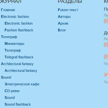
ЖУРНАЛ
РАЗДЕЛЫ
К
П
Главная
Future-текст
Пр
electronic fashion
Авторы
electronic fashion
Архив
Fashion flashback
Блог
Д
телеграф
Ре
миниатюры
телеграф
Telegraf flashback
architectural fantasy
По
architectural fantasy
sound
Те
электрическое кафе
CD-ревю
sound
Sound flashback