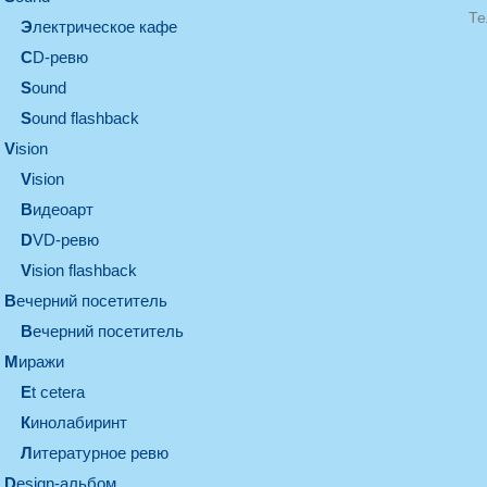
Те
электрическое кафе
CD-ревю
sound
Sound flashback
vision
vision
видеоарт
DVD-ревю
Vision flashback
вечерний посетитель
вечерний посетитель
миражи
et cetera
кинолабиринт
литературное ревю
design-альбом