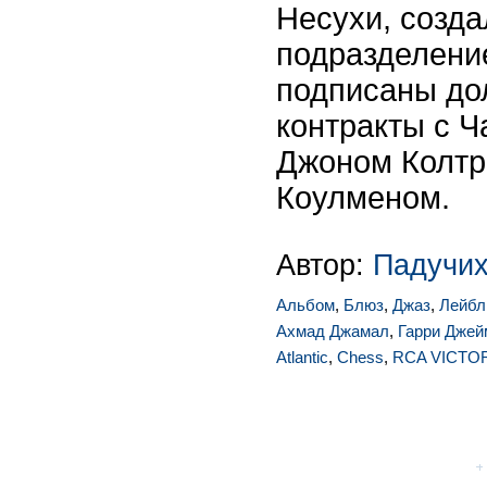
Несухи, созда
подразделени
подписаны до
контракты с 
Джоном Колтр
Коулменом.
Автор:
Падучих
Альбом
,
Блюз
,
Джаз
,
Лейбл
Ахмад Джамал
,
Гарри Джей
Atlantic
,
Chess
,
RCA VICTO