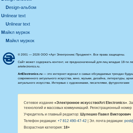
design-альбом
unlinear text
Unlinear text
майкл муркок
майкл муркок
© 2001 — 2026 ООО «Арт Электроникс Проджект». Все права защищены.
Сайт может содержать контент, не предназначенный для лиц младше 18-ти ле
artelectronics.ru.
ArtElectronics.ru
— это интернет-журнал о самых обсуждаемых трендах будущег
современного актуального искусства, кино, музыки, дизайна, литературы, ар
актуального искусства. Интервью с художниками, писателями, футурологами
Сетевое издание
«Электронное искусство/Art Electronics»
. З
технологий и массовых коммуникаций. Регистрационный номер 
Учредитель и главный редактор:
Шулешко Павел Викторович
Телефон редакции:
+7 812 490-47-42
| Эл. почта редакции:
post@
Возрастная категория:
18+