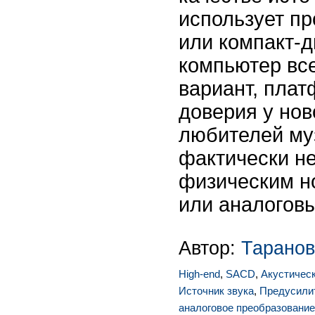
использует п
или компакт-д
компьютер вс
вариант, пла
доверия у нов
любителей му
фактически не
физическим н
или аналогов
Автор:
Таранов
High-end
,
SACD
,
Акустичес
Источник звука
,
Предусили
аналоговое преобразование