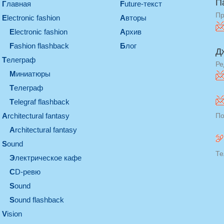
П
Главная
Future-текст
Пр
electronic fashion
Авторы
electronic fashion
Архив
Fashion flashback
Блог
Д
телеграф
Ре
миниатюры
телеграф
Telegraf flashback
architectural fantasy
По
architectural fantasy
sound
Те
электрическое кафе
CD-ревю
sound
Sound flashback
vision