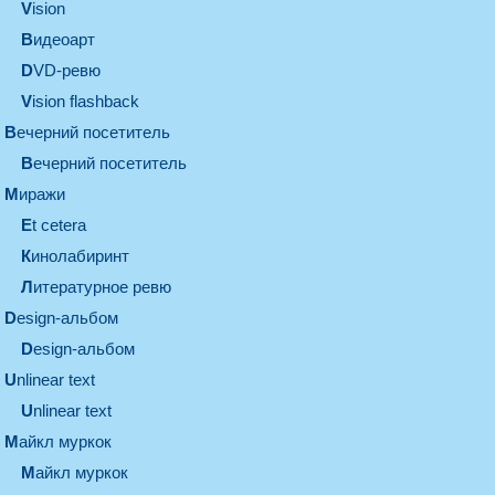
vision
видеоарт
DVD-ревю
Vision flashback
вечерний посетитель
вечерний посетитель
миражи
et cetera
кинолабиринт
литературное ревю
design-альбом
design-альбом
unlinear text
Unlinear text
майкл муркок
майкл муркок