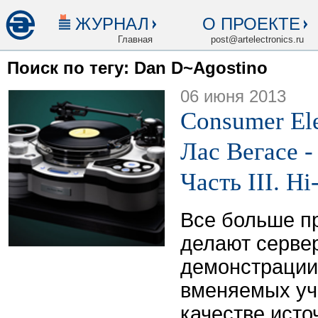
ЖУРНАЛ
О ПРОЕКТЕ
Главная
post@artelectronics.ru
Поиск по тегу: Dan D~Agostino
06 июня 2013
Consumer Ele
Лас Вегасе -
Часть III. H
Все больше п
делают серве
демонстрации
вменяемых уч
качестве исто