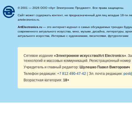
© 2001 — 2026 ООО «Арт Электроникс Проджект». Все права защищены.
Сайт может содержать контент, не предназначенный для лиц младше 18-ти ле
artelectronics.ru.
ArtElectronics.ru
— это интернет-журнал о самых обсуждаемых трендах будущег
современного актуального искусства, кино, музыки, дизайна, литературы, ар
актуального искусства. Интервью с художниками, писателями, футурологами
Сетевое издание
«Электронное искусство/Art Electronics»
. З
технологий и массовых коммуникаций. Регистрационный номер 
Учредитель и главный редактор:
Шулешко Павел Викторович
Телефон редакции:
+7 812 490-47-42
| Эл. почта редакции:
post@
Возрастная категория:
18+